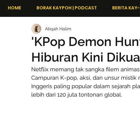
HOME
BORAK KAYPOH | PODCAST
BERITA KAY-
Atiqah Halim
'KPop Demon Hunt
Hiburan Kini Dikua
Netflix memang tak sangka filem animasi
Campuran K-pop, aksi, dan unsur mistik
Inggeris paling popular dalam sejarah pla
lebih dari 120 juta tontonan global.