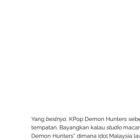
Yang 
bestnya
, KPop Demon Hunters seben
tempatan. Bayangkan kalau 
studio 
macam 
Demon Hunters” dimana idol Malaysia l