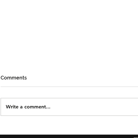
Comments
Write a comment...
Björn Again Kembali ke
Tiket Pute
Kuala Lumpur, Janji Malam
Ledang The
Penuh Nostalgia Buat
Dijual Ber