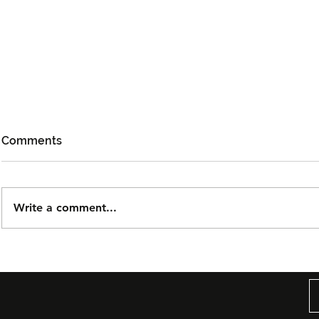
Comments
Write a comment...
Björn Again Kembali ke
Tiket Pute
Kuala Lumpur, Janji Malam
Ledang The
Penuh Nostalgia Buat
Dijual Ber
Peminat ABBA
2026