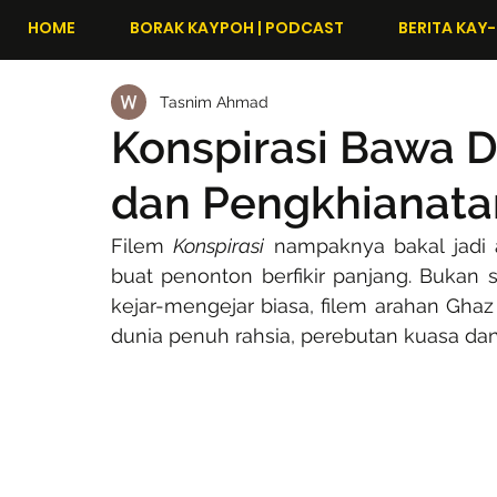
HOME
BORAK KAYPOH | PODCAST
BERITA KAY-
Tasnim Ahmad
Konspirasi Bawa D
dan Pengkhianat
Filem 
Konspirasi
 nampaknya bakal jadi 
buat penonton berfikir panjang. Bukan
kejar-mengejar biasa, filem arahan Gh
dunia penuh rahsia, perebutan kuasa da