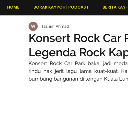
HOME
BORAK KAYPOH | PODCAST
BERITA KAY-
Tasnim Ahmad
Konsert Rock Car 
Legenda Rock Kap
Konsert Rock Car Park bakal jadi med
rindu nak jerit lagu lama kuat-kuat. Ka
bumbung bangunan di tengah Kuala Lump