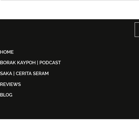
Björn Again Kembali ke
Tiket Pute
Kuala Lumpur, Janji Malam
Ledang The
Penuh Nostalgia Buat
Dijual Ber
Peminat ABBA
2026
HOME
BORAK KAYPOH | PODCAST
SAKA | CERITA SERAM
REVIEWS
BLOG