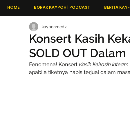
HOME
BORAK KAYPOH | PODCAST
BERITA KAY-
kaypohmedia
Konsert Kasih Kek
SOLD OUT Dalam 
Fenomena! Konsert 
Kasih Kekasih Inteam
apabila tiketnya habis terjual dalam mas