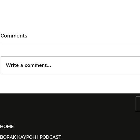
Comments
Write a comment...
Inteam Sambut 25 Tahun
dengan Konsert “Kasih
Kekasih” di Zepp KL
HOME
BORAK KAYPOH | PODCAST