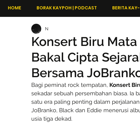
HOME
BORAK KAYPOH | PODCAST
BERITA KAY-
N
Konsert Biru Mata
Bakal Cipta Sejar
Bersama JoBranko
Bagi peminat rock tempatan, 
Konsert Bi
sekadar sebuah persembahan biasa. Ia 
satu era paling penting dalam perjalan
JoBranko, Black dan Eddie menerusi alb
usia tiga dekad.