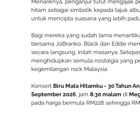
Menariknya, penganjur turut mengajak p
hitam sebagai simbolik kepada tajuk albu
untuk mencipta suasana yang lebih padu
Bagi mereka yang sudah lama menantika
bersama JoBranko, Black dan Eddie mem
secara langsung, inilah masanya. Selepa
menghidupkan semula nostalgia yang p
kegemilangan rock Malaysia.
Konsert 
Biru Mata Hitamku - 30 Tahun An
September 2026
, jam 
8.30 malam
 di 
Meg
pada harga bermula RM228 sehingga RM1