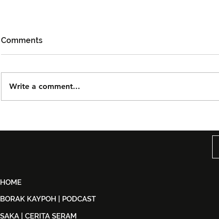
Comments
Write a comment...
Björn Again Kembali ke
Tiket Pute
Kuala Lumpur, Janji Malam
Ledang The
Penuh Nostalgia Buat
Dijual Ber
Peminat ABBA
2026
HOME
BORAK KAYPOH | PODCAST
SAKA | CERITA SERAM