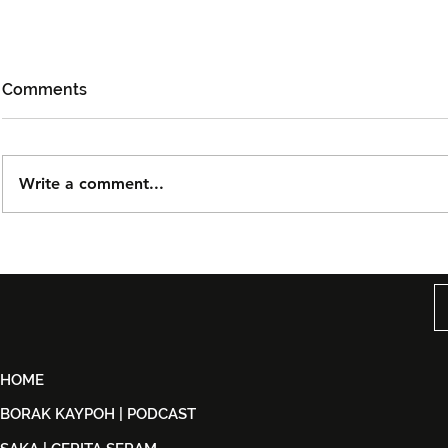
Comments
Write a comment...
DOLLA Kembali Dengan
Kidd Santh
'G.O.A.T', Pertaruh
Level Lain’,
Kolaborasi Bersama F.Hero
Malaysia S
Untuk Era Baharu
di India
HOME
BORAK KAYPOH | PODCAST