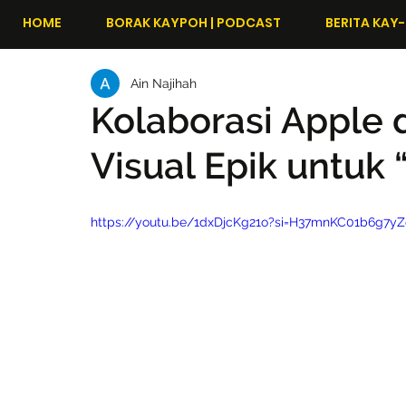
HOME
BORAK KAYPOH | PODCAST
BERITA KAY-
Ain Najihah
Kolaborasi Apple 
Visual Epik untuk 
https://youtu.be/1dxDjcKg21o?si=H37mnKC01b6g7yZ