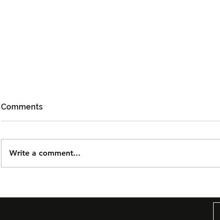
Comments
Write a comment...
Cheng Lei Bakal Temui
Aliff Aziz,
Peminat Malaysia di iQIYI
Elisya San
STARSHIP 2026
Dalam Mad