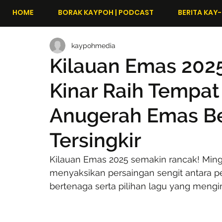
HOME
BORAK KAYPOH | PODCAST
BERITA KAY-
kaypohmedia
Kilauan Emas 202
Kinar Raih Tempa
Anugerah Emas Be
Tersingkir
Kilauan Emas 2025 semakin rancak! Mingg
menyaksikan persaingan sengit antara 
bertenaga serta pilihan lagu yang men