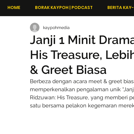
HOME
BORAK KAYPOH | PODCAST
BERITA KAY-
kaypohmedia
Janji 1 Minit Dram
His Treasure, Lebi
& Greet Biasa
Berbeza dengan acara meet & greet biasa
memperkenalkan pengalaman unik “Janji
Ridzuwan: His Treasure, yang memberi pe
satu bersama pelakon kegemaran merek