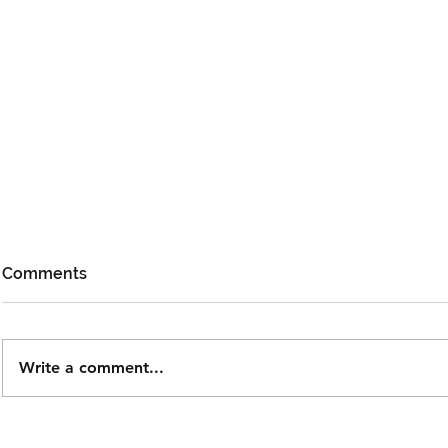
Comments
Write a comment...
Taguwaruwa Kembali ke
Cheng Lei 
KLFW 2026 Dengan Koleksi
Peminat Mal