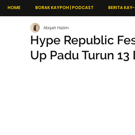
HOME
BORAK KAYPOH | PODCAST
BERITA KAY-
Atiqah Halim
Hype Republic Fe
Up Padu Turun 13 