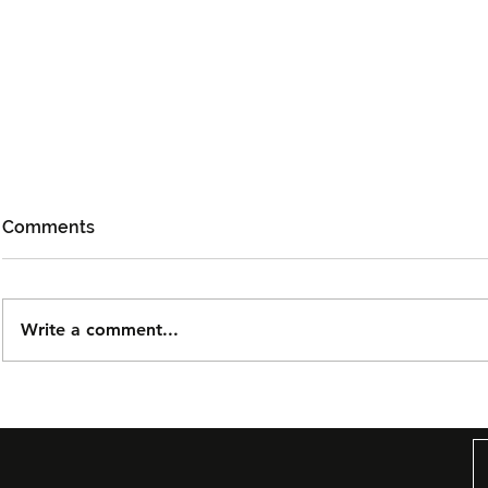
Comments
Write a comment...
Cheng Lei Bakal Temui
Aliff Aziz,
Peminat Malaysia di iQIYI
Elisya San
STARSHIP 2026
Dalam Mad