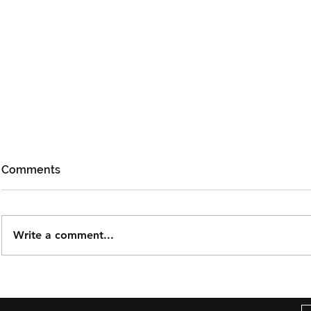
Comments
Write a comment...
Björn Again Kembali ke
Tiket Pute
Kuala Lumpur, Janji Malam
Ledang The
Penuh Nostalgia Buat
Dijual Ber