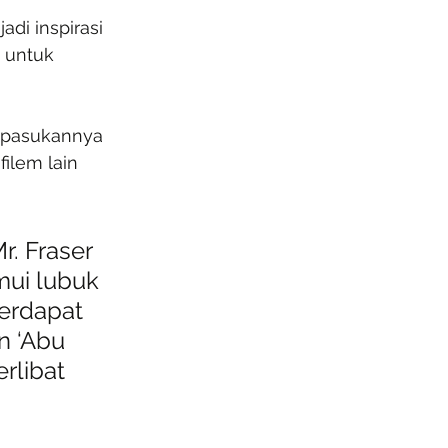
di inspirasi 
 untuk 
n pasukannya 
ilem lain 
r. Fraser 
mui lubuk 
terdapat 
n ‘Abu 
rlibat 