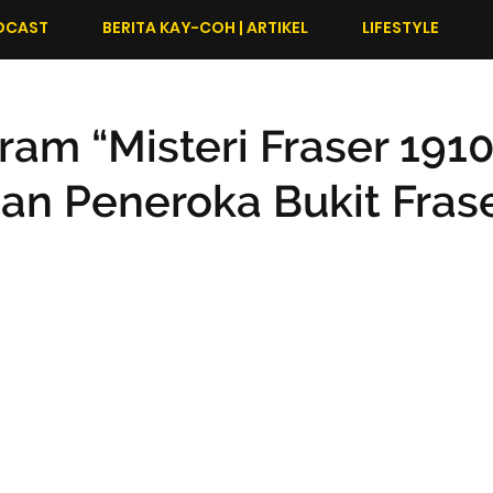
DCAST
BERITA KAY-COH | ARTIKEL
LIFESTYLE
ram “Misteri Fraser 1910
an Peneroka Bukit Fras