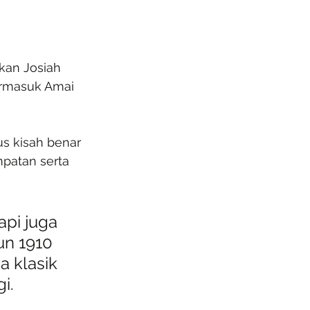
kan Josiah 
ermasuk Amai 
us kisah benar 
patan serta 
pi juga 
un 1910 
 klasik 
i.