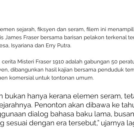
en sejarah, fiksyen dan seram, filem ini menampil
s James Fraser bersama barisan pelakon terkenal t
esa, Isyariana dan Erry Putra.
n cerita Misteri Fraser 1910 adalah gabungan 50 perat
syen, dibangunkan hasil kajian bersama penduduk tem
men komersial untuk tontonan umum.
on bukan hanya kerana elemen seram, teta
 sejarahnya. Penonton akan dibawa ke tah
unaan dialog bahasa baku lama, busana
 sesuai dengan era tersebut,” ujarnya lag