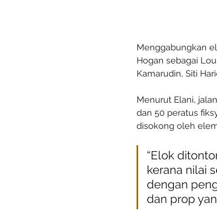
Menggabungkan elem
Hogan sebagai Loui
Kamarudin, Siti Hari
Menurut Elani, jala
dan 50 peratus fik
disokong oleh ele
“Elok ditont
kerana nilai
dengan pengg
dan prop yang