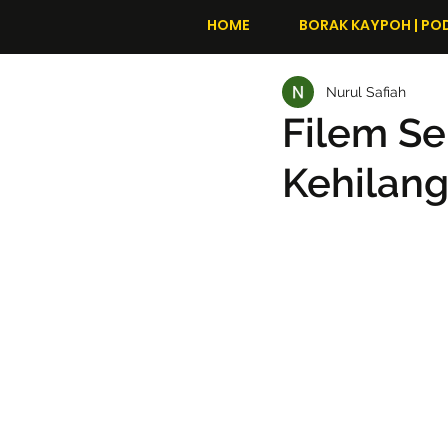
HOME
BORAK KAYPOH | PO
Nurul Safiah
Filem Se
Kehilang