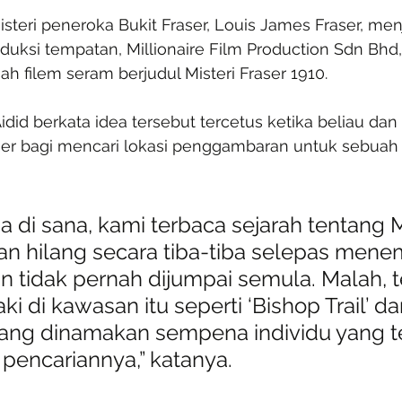
steri peneroka Bukit Fraser, Louis James Fraser, menja
duksi tempatan, Millionaire Film Production Sdn Bhd,
 filem seram berjudul Misteri Fraser 1910.
Aidid berkata idea tersebut tercetus ketika beliau da
ser bagi mencari lokasi penggambaran untuk sebuah f
a di sana, kami terbaca sejarah tentang M
an hilang secara tiba-tiba selepas mene
an tidak pernah dijumpai semula. Malah, 
i di kawasan itu seperti ‘Bishop Trail’ da
 yang dinamakan sempena individu yang te
pencariannya,” katanya.