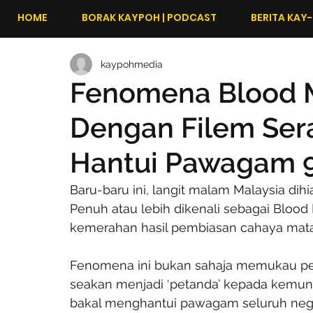
HOME
BORAK KAYPOH | PODCAST
BERITA KAY-
kaypohmedia
Fenomena Blood M
Dengan Filem Sera
Hantui Pawagam 9 
Baru-baru ini, langit malam Malaysia di
Penuh atau lebih dikenali sebagai Blood
kemerahan hasil pembiasan cahaya matah
Fenomena ini bukan sahaja memukau pem
seakan menjadi ‘petanda’ kepada kemuncu
bakal menghantui pawagam seluruh nega