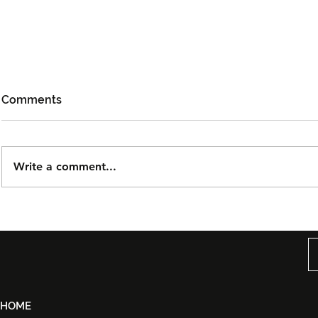
Comments
Write a comment...
Björn Again Kembali ke
Tiket Pute
Kuala Lumpur, Janji Malam
Ledang The
Penuh Nostalgia Buat
Dijual Ber
Peminat ABBA
2026
HOME