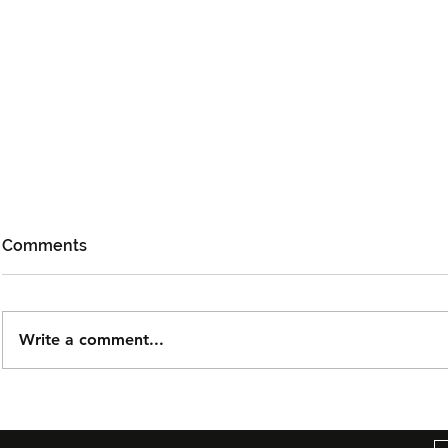
Comments
Write a comment...
Björn Again Kembali ke
Tiket Pute
Kuala Lumpur, Janji Malam
Ledang The
Penuh Nostalgia Buat
Dijual Ber