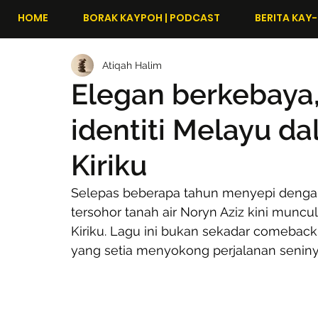
HOME
BORAK KAYPOH | PODCAST
BERITA KAY-
Atiqah Halim
Elegan berkebaya,
identiti Melayu d
Kiriku
Selepas beberapa tahun menyepi dengan 
tersohor tanah air Noryn Aziz kini munc
Kiriku. Lagu ini bukan sekadar comeback 
yang setia menyokong perjalanan seniny