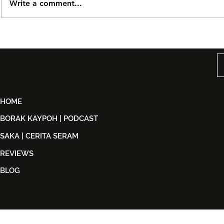
Write a comment...
Björn Again Kembali ke
Tiket Pute
Kuala Lumpur, Janji Malam
Ledang The
Penuh Nostalgia Buat
Dijual Ber
Peminat ABBA
2026
HOME
BORAK KAYPOH | PODCAST
SAKA | CERITA SERAM
REVIEWS
BLOG