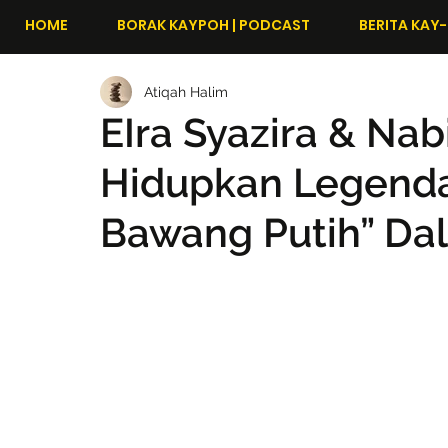
HOME
BORAK KAYPOH | PODCAST
BERITA KAY-
Atiqah Halim
EIra Syazira & Nab
Hidupkan Legend
Bawang Putih” Dal