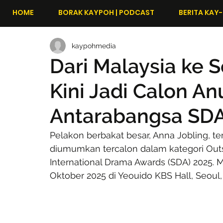
HOME
BORAK KAYPOH | PODCAST
BERITA KAY-
kaypohmedia
Dari Malaysia ke S
Kini Jadi Calon A
Antarabangsa SDA
Pelakon berbakat besar, Anna Jobling, 
diumumkan tercalon dalam kategori Outst
International Drama Awards (SDA) 2025. Ma
Oktober 2025 di Yeouido KBS Hall, Seoul,