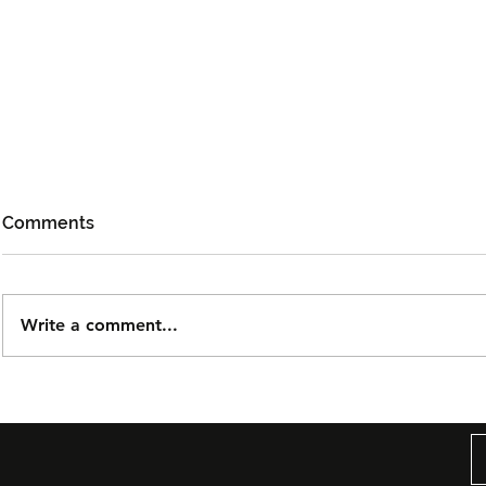
Comments
Write a comment...
Björn Again Kembali ke
Tiket Pute
Kuala Lumpur, Janji Malam
Ledang The
Penuh Nostalgia Buat
Dijual Ber
Peminat ABBA
2026