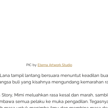
PIC by 
Eterna Artwork Studio
 Lana tampil lantang bersuara menuntut keadilan bua
mangsa buli yang kisahnya mengundang kemarahan ra
 Story, Mimi meluahkan rasa kesal dan marah, samb
mbawa semua pelaku ke muka pengadilan. Tegasnya
ah masa untuk menimba ilmu dan membina masa de