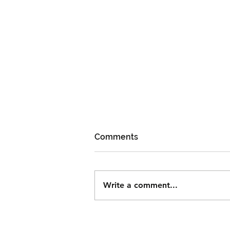
Comments
Write a comment...
Björn Again Kembali ke
Kuala Lumpur, Janji Malam