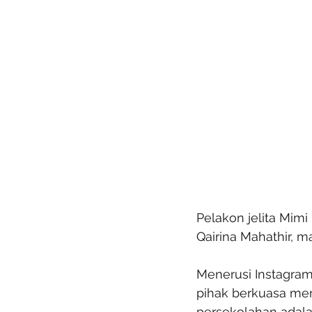
Pelakon jelita Mimi
Qairina Mahathir, 
Menerusi Instagram
pihak berkuasa me
persekolahan adal