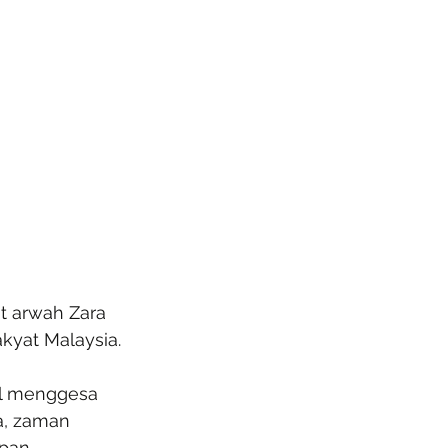
t arwah Zara 
kyat Malaysia.
il menggesa 
, zaman 
pan, 