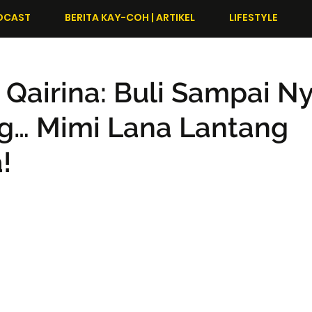
DCAST
BERITA KAY-COH | ARTIKEL
LIFESTYLE
 Qairina: Buli Sampai N
g… Mimi Lana Lantang
!