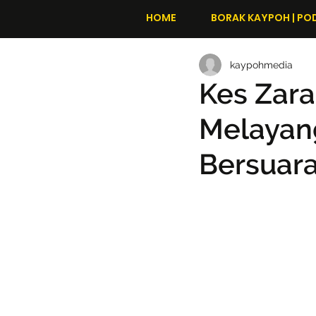
HOME
BORAK KAYPOH | PO
kaypohmedia
Kes Zara
Melayan
Bersuara