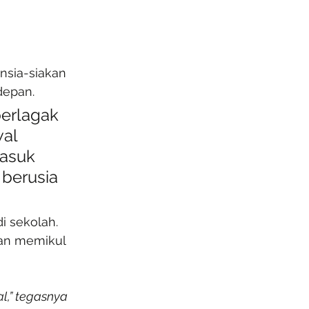
nsia-siakan 
depan.
berlagak 
al 
asuk 
berusia 
 sekolah. 
aan memikul 
l,” tegasnya 