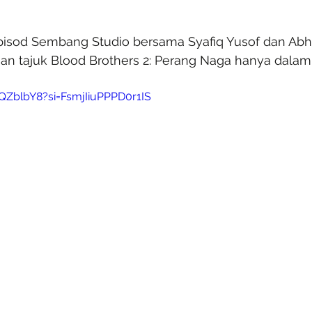
isod Sembang Studio bersama Syafiq Yusof dan Abhi
an tajuk Blood Brothers 2: Perang Naga hanya dalam 
lQZblbY8?si=FsmjIiuPPPD0r1IS