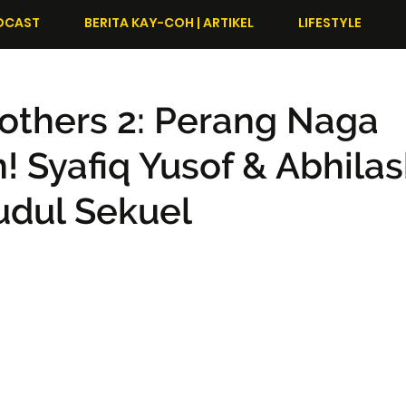
DCAST
BERITA KAY-COH | ARTIKEL
LIFESTYLE
others 2: Perang Naga
! Syafiq Yusof & Abhila
udul Sekuel