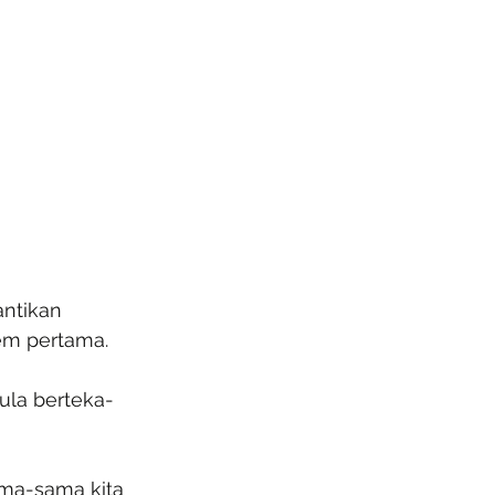
ntikan 
lem pertama.
ula berteka-
ama-sama kita 