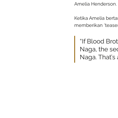
Amelia Henderson.
Ketika Amelia berta
memberikan ‘tease
“If Blood Brot
Naga, the se
Naga. That’s al