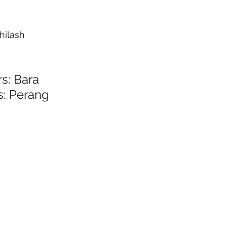
hilash 
rs: Bara 
: Perang 