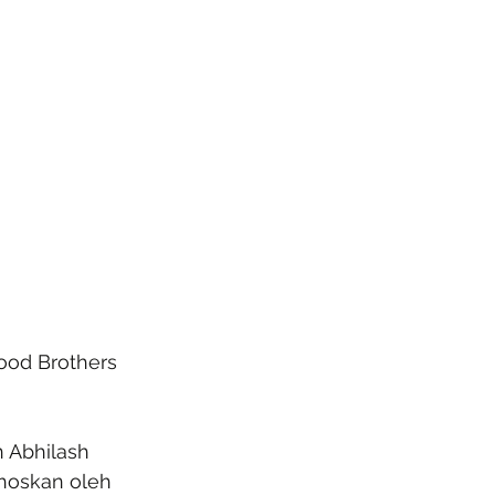
lood Brothers 
 Abhilash 
hoskan oleh 