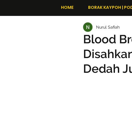
HOME
BORAK KAYPOH | PO
Nurul Safiah
Blood Br
Disahkan
Dedah J