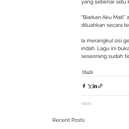
yang sebenar iaitu
“Biarkan Aku Mati” 
diluahkan secara te
Ia merangkul sisi 
indah. Lagu ini buk
seseorang sudah ti
Muzik
Recent Posts