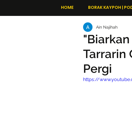
HOME
BORAK KAYPOH | PO
Ain Najihah
"Biarkan
Tarrarin
Pergi
https://www.youtub