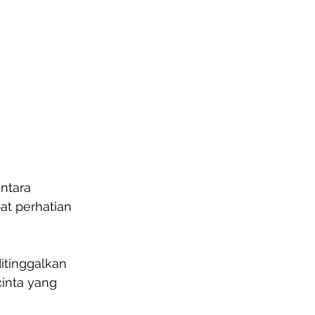
antara 
at perhatian 
tinggalkan 
inta yang 