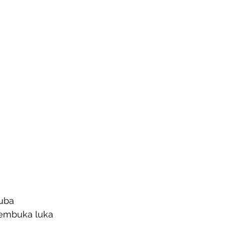
uba 
membuka luka 