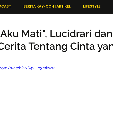
DCAST
BERITA KAY-COH | ARTIKEL
LIFESTYLE
 Aku Mati", Lucidrari dan
 Cerita Tentang Cinta ya
e.com/watch?v=S4vUb3mixyw