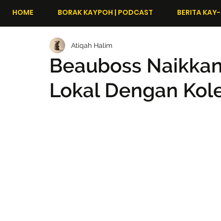
HOME
BORAK KAYPOH | PODCAST
BERITA KAY-
Atiqah Halim
Beauboss Naikkan
Lokal Dengan Kole