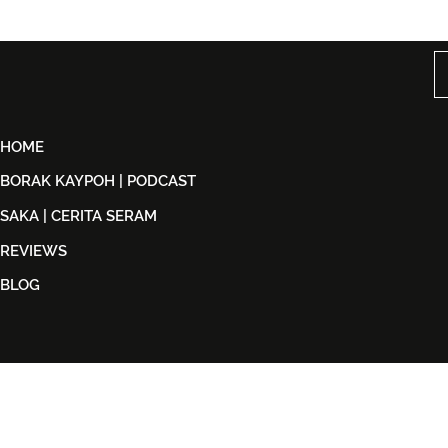
Taguwaruwa Kembali ke
Kuala Lump
KLFW 2026 Dengan Koleksi
Week 2026
Back in Black
Identiti Ma
‘Destinasi: 
HOME
BORAK KAYPOH | PODCAST
SAKA | CERITA SERAM
REVIEWS
BLOG