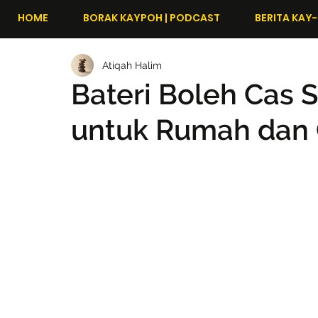
HOME
BORAK KAYPOH | PODCAST
BERITA KAY-
Atiqah Halim
Bateri Boleh Cas S
untuk Rumah dan