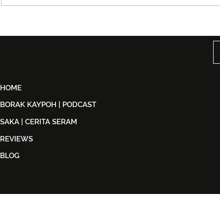
Taguwaruwa Kembali ke
Kuala Lump
KLFW 2026 Dengan Koleksi
Week 2026
Back in Black
Identiti Ma
‘Destinasi: 
HOME
BORAK KAYPOH | PODCAST
SAKA | CERITA SERAM
REVIEWS
BLOG