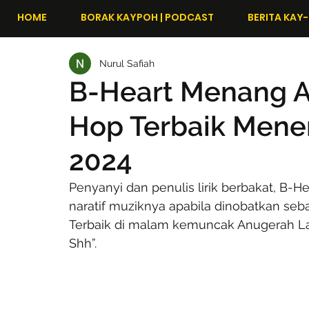
HOME
BORAK KAYPOH | PODCAST
BERITA KAY-
Nurul Safiah
B-Heart Menang A
Hop Terbaik Mener
2024
Penyanyi dan penulis lirik berbakat, B-
naratif muziknya apabila dinobatkan s
Terbaik di malam kemuncak Anugerah Lagu
Shh”.