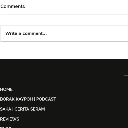
Comments
Write a comment...
Björn Again Kembali ke
Tiket Pute
Kuala Lumpur, Janji Malam
Ledang The
Penuh Nostalgia Buat
Dijual Ber
Peminat ABBA
2026
HOME
BORAK KAYPOH | PODCAST
SAKA | CERITA SERAM
REVIEWS