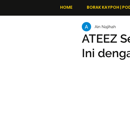
HOME
BORAK KAYPOH | PO
Ain Najihah
ATEEZ S
Ini deng