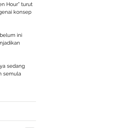
n Hour” turut 
genai konsep 
elum ini 
njadikan 
nya sedang 
n semula 