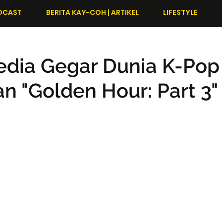
DCAST
BERITA KAY-COH | ARTIKEL
LIFESTYLE
edia Gegar Dunia K-Pop
an "Golden Hour: Part 3"