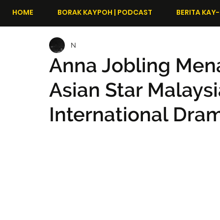
HOME
BORAK KAYPOH | PODCAST
BERITA KAY-
N
Anna Jobling Men
Asian Star Malaysi
International Dra