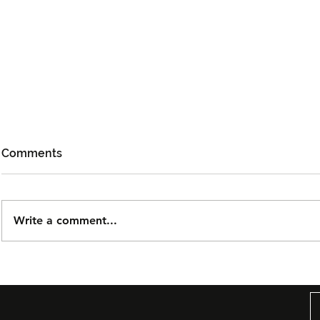
Comments
Write a comment...
Björn Again Kembali ke
Tiket Pute
Kuala Lumpur, Janji Malam
Ledang The
Penuh Nostalgia Buat
Dijual Ber
Peminat ABBA
2026