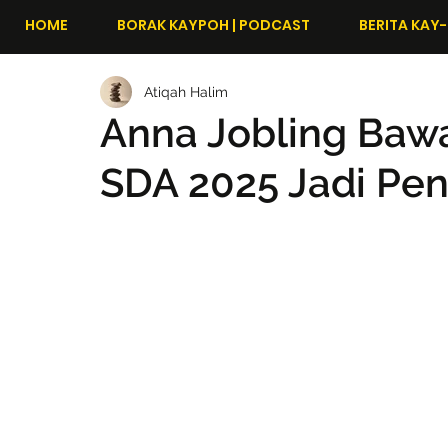
HOME
BORAK KAYPOH | PODCAST
BERITA KAY-
Atiqah Halim
Anna Jobling Baw
SDA 2025 Jadi Pe