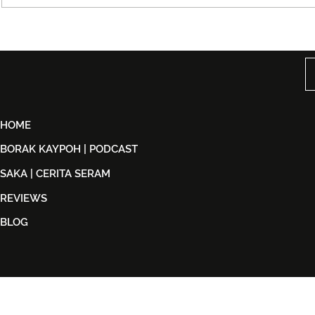
Björn Again Kembali ke
Tiket Pute
Kuala Lumpur, Janji Malam
Ledang The
Penuh Nostalgia Buat
Dijual Ber
Peminat ABBA
2026
HOME
BORAK KAYPOH | PODCAST
SAKA | CERITA SERAM
REVIEWS
BLOG