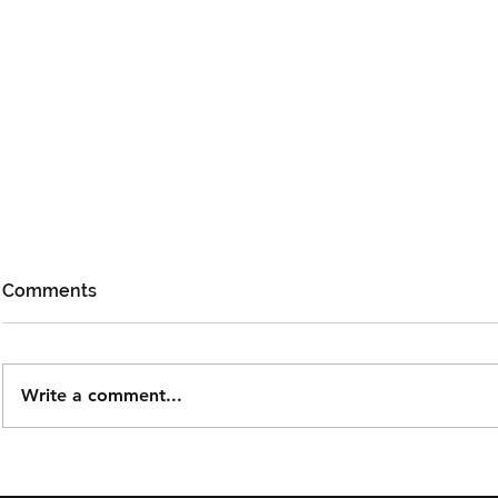
Comments
Write a comment...
Björn Again Kembali ke
Tiket Pute
Kuala Lumpur, Janji Malam
Ledang The