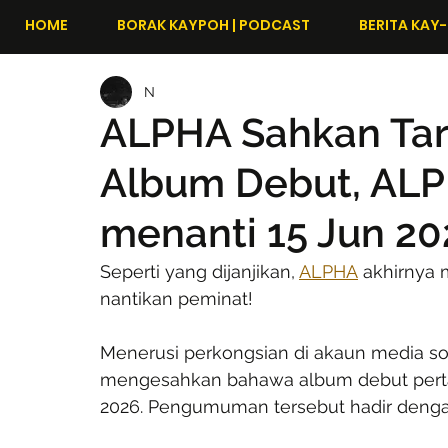
HOME
BORAK KAYPOH | PODCAST
BERITA KAY-
N
ALPHA Sahkan Tar
Album Debut, ALP
menanti 15 Jun 20
Seperti yang dijanjikan, 
ALPHA
 akhirnya
nantikan peminat!
Menerusi perkongsian di akaun media sos
mengesahkan bahawa album debut perta
2026. Pengumuman tersebut hadir dengan