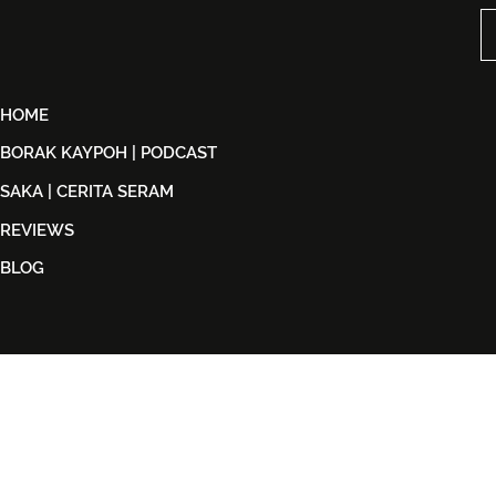
Penuh Nostalgia Buat
Dijual Ber
Peminat ABBA
2026
HOME
BORAK KAYPOH | PODCAST
SAKA | CERITA SERAM
REVIEWS
BLOG