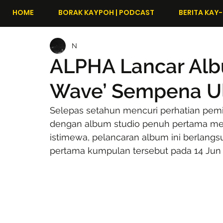
HOME
BORAK KAYPOH | PODCAST
BERITA KAY-
N
ALPHA Lancar Albu
Wave’ Sempena U
Selepas setahun mencuri perhatian pemi
dengan album studio penuh pertama mer
istimewa, pelancaran album ini berlang
pertama kumpulan tersebut pada 14 Jun 