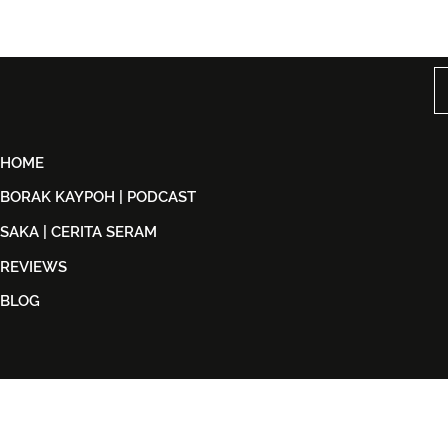
Björn Again Kembali ke
Tiket Pute
Kuala Lumpur, Janji Malam
Ledang The
Penuh Nostalgia Buat
Dijual Ber
Peminat ABBA
2026
HOME
BORAK KAYPOH | PODCAST
SAKA | CERITA SERAM
REVIEWS
BLOG