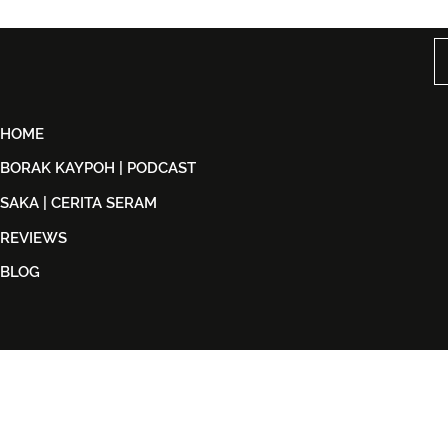
Ledang The Musical Rasmi
KLFW 2026
Dijual Bermula 21 Ogos
Back in Bla
2026
HOME
BORAK KAYPOH | PODCAST
SAKA | CERITA SERAM
REVIEWS
BLOG