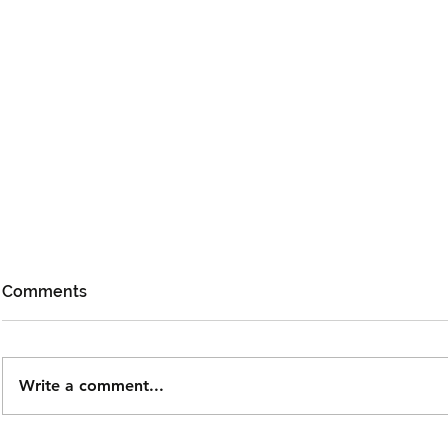
Comments
Write a comment...
Tiket Puteri Gunung
Taguwaruw