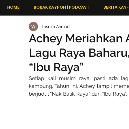
HOME
BORAK KAYPOH | PODCAST
BERITA KAY-
Tasnim Ahmad
Achey Meriahkan A
Lagu Raya Baharu,
“Ibu Raya”
Setiap kali musim raya, pasti ada lag
kampung. Tahun ini, Achey tampil memeri
berjudul “Nak Balik Raya” dan “Ibu Raya”.