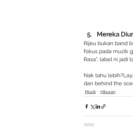
Mereka Diur
Rijeu bukan band b
fokus pada muzik ga
Rasa”, label ni jad
Nak tahu lebih?Laya
dan behind the sce
Muzik
Hiburan