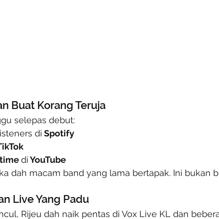
kan Buat Korang Teruja
gu selepas debut:
isteners di
 Spotify 
TikTok 
time 
di
 YouTube 
gka dah macam band yang lama bertapak. Ini bukan b
n Live Yang Padu
ul, Rijeu dah naik pentas di Vox Live KL dan beberap