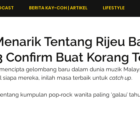
DCAST
BERITA KAY-COH | ARTIKEL
LIFESTYLE
Menarik Tentang Rijeu 
3 Confirm Buat Korang Te
mencipta gelombang baru dalam dunia muzik Malays
 siapa mereka, inilah masa terbaik untuk 
catch up
. 
 tentang kumpulan pop‑rock wanita paling ‘galau’ tah