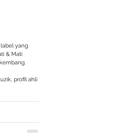
label yang 
ti & Mati 
erkembang.
ik, profil ahli 