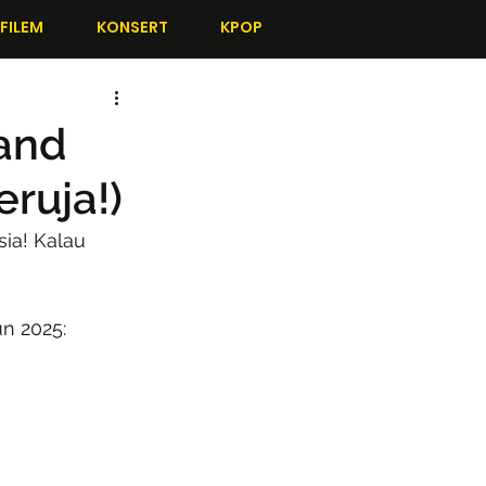
FILEM
KONSERT
KPOP
Band
ruja!)
ia! Kalau 
un 2025: