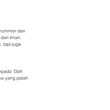
 drummer dan 
 dan Iman, 
 tapi juga 
epada 
“Dah 
ka yang patah 