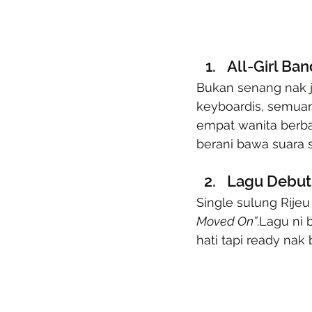
All-Girl Ba
Bukan senang nak j
keyboardis, semuany
empat wanita berba
berani bawa suara s
Lagu Debut
Single sulung Rije
Moved On”
.Lagu ni 
hati tapi ready nak 