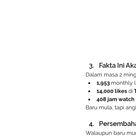
Fakta Ini A
Dalam masa 2 ming
1,953 
monthly l
14,000 likes 
di
 
408 jam watch 
Baru mula, tapi an
Persembaha
Walaupun baru munc