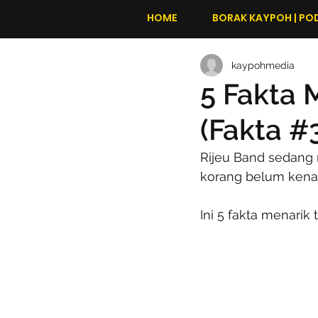
HOME
BORAK KAYPOH | PO
kaypohmedia
5 Fakta 
(Fakta #
Rijeu Band sedang 
korang belum kenal
Ini 5 fakta menarik