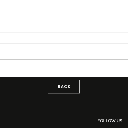
Tiket Puteri Gunung
Tag
Ledang The Musical Rasmi
KLF
Dijual Bermula 21 Ogos
Back
2026
BACK
FOLLOW US