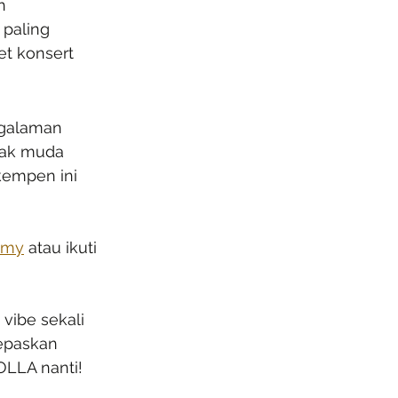
h 
paling 
t konsert 
ngalaman 
nak muda 
empen ini 
.my
 atau ikuti 
vibe sekali 
epaskan 
OLLA nanti!