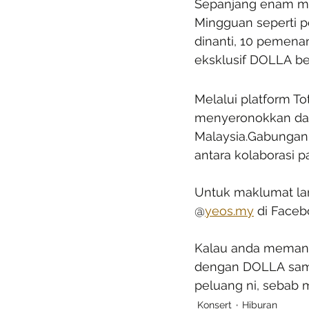
Sepanjang enam min
Mingguan seperti p
dinanti, 10 pemen
eksklusif DOLLA be
Melalui platform To
menyeronokkan dan
Malaysia.Gabungan
antara kolaborasi p
Untuk maklumat lan
@
yeos.my
 di Faceb
Kalau anda memang “
dengan DOLLA sambi
peluang ni, sebab m
Konsert
Hiburan