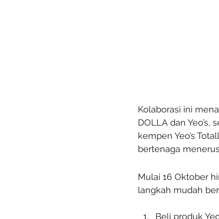
Kolaborasi ini men
DOLLA dan Yeo’s, s
kempen Yeo’s Total
bertenaga menerusi
Mulai 16 Oktober h
langkah mudah beri
Beli produk Ye