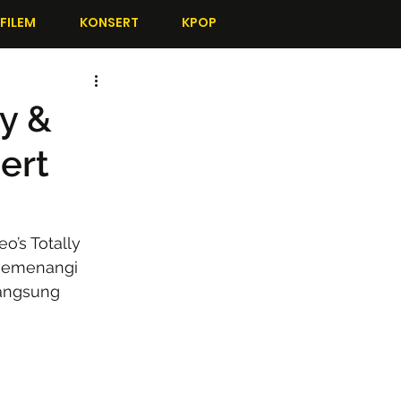
FILEM
KONSERT
KPOP
uy &
ert
’s Totally 
memenangi 
langsung 