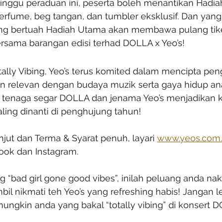
ggu peraduan ini, peserta boleh menantikan Hadia
erfume, beg tangan, dan tumbler eksklusif. Dan yang 
ang bertuah Hadiah Utama akan membawa pulang tike
rsama barangan edisi terhad DOLLA x Yeo’s!
tally Vibing, Yeo’s terus komited dalam mencipta pe
 relevan dengan budaya muzik serta gaya hidup a
 tenaga segar DOLLA dan jenama Yeo’s menjadikan k
aling dinanti di penghujung tahun!
jut dan Terma & Syarat penuh, layari 
www.yeos.com
ook dan Instagram.
bad girl gone good vibes”, inilah peluang anda nak 
l nikmati teh Yeo’s yang refreshing habis! Jangan l
ungkin anda yang bakal “totally vibing” di konsert D