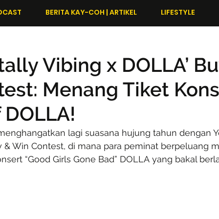
DCAST
BERITA KAY-COH | ARTIKEL
LIFESTYLE
otally Vibing x DOLLA’ B
est: Menang Tiket Kons
f DOLLA!
i menghangatkan lagi suasana hujung tahun dengan Yeo
y & Win Contest, di mana para peminat berpeluang 
 konsert “Good Girls Gone Bad” DOLLA yang bakal ber