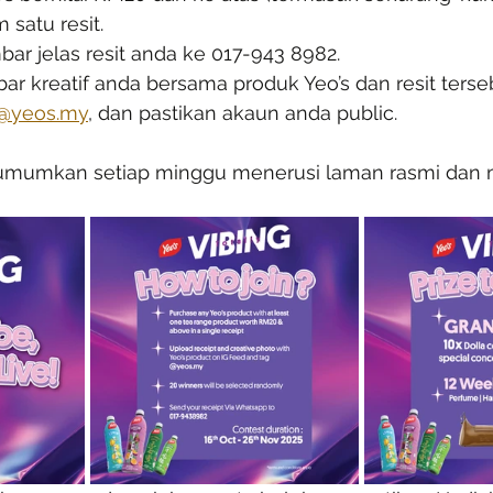
 satu resit.
r jelas resit anda ke 017-943 8982.
r kreatif anda bersama produk Yeo’s dan resit terseb
@yeos.my
, dan pastikan akaun anda public.
mumkan setiap minggu menerusi laman rasmi dan m