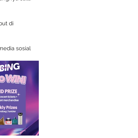
ut di 
edia sosial 