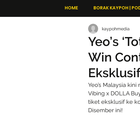
HOME
BORAK KAYPOH | PO
kaypohmedia
Yeo’s ‘T
Win Cont
Eksklusi
Yeo’s Malaysia kin
Vibing x DOLLA Bu
tiket eksklusif ke
Disember ini!