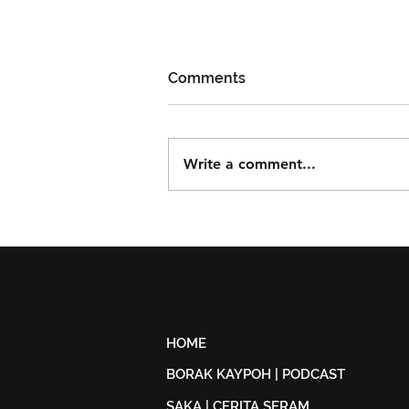
Comments
Write a comment...
Björn Again Kembali ke
Kuala Lumpur, Janji Malam
Penuh Nostalgia Buat
Peminat ABBA
HOME
BORAK KAYPOH | PODCAST
SAKA | CERITA SERAM