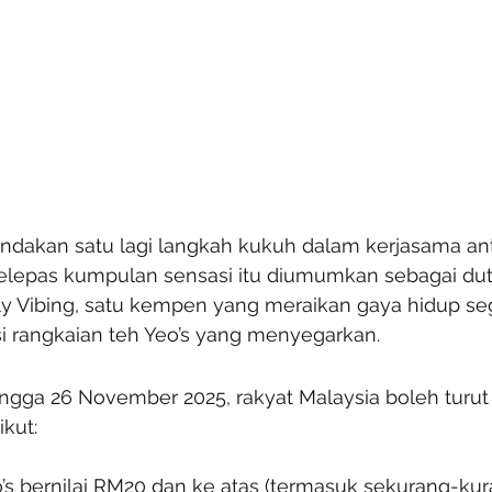
andakan satu lagi langkah kukuh dalam kerjasama ant
elepas kumpulan sensasi itu diumumkan sebagai dut
ly Vibing, satu kempen yang meraikan gaya hidup se
 rangkaian teh Yeo’s yang menyegarkan.
ingga 26 November 2025, rakyat Malaysia boleh turut
kut:
o’s bernilai RM20 dan ke atas (termasuk sekurang-ku