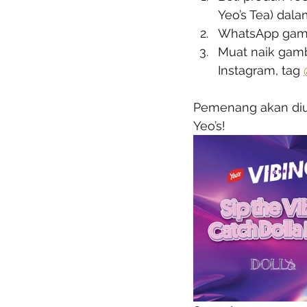
Yeo’s Tea) dalam
WhatsApp gamba
Muat naik gamba
Instagram, tag 
Pemenang akan diu
Yeo’s!