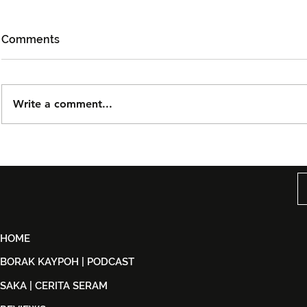
Comments
Write a comment...
Mojoku Hilang! Satukan
Pemenang 
Cinta, Komedi dan
Akademi Ma
Keindahan Perlis
Michelle Y
Menerusi Fi
HOME
BORAK KAYPOH | PODCAST
SAKA | CERITA SERAM