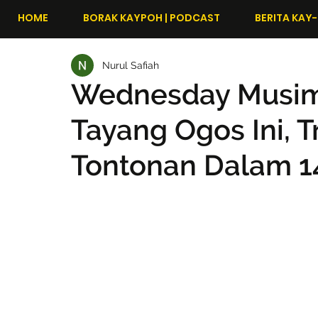
HOME
BORAK KAYPOH | PODCAST
BERITA KAY-
Nurul Safiah
Wednesday Musim
Tayang Ogos Ini, T
Tontonan Dalam 1