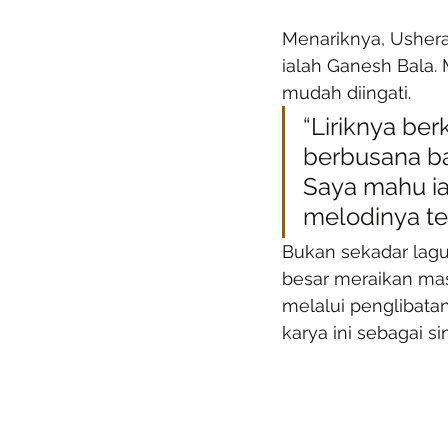
Menariknya, Ushera 
ialah Ganesh Bala. 
mudah diingati.
“Liriknya be
berbusana ba
Saya mahu ia
melodinya te
Bukan sekadar lagu
besar meraikan mas
melalui penglibatan
karya ini sebagai s