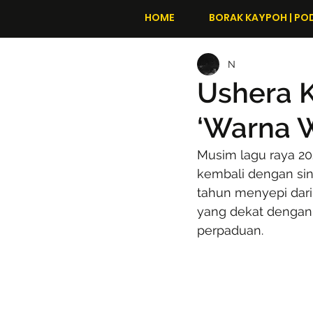
HOME
BORAK KAYPOH | PO
N
Ushera 
‘Warna W
Musim lagu raya 2
kembali dengan sin
tahun menyepi dari
yang dekat dengan 
perpaduan.