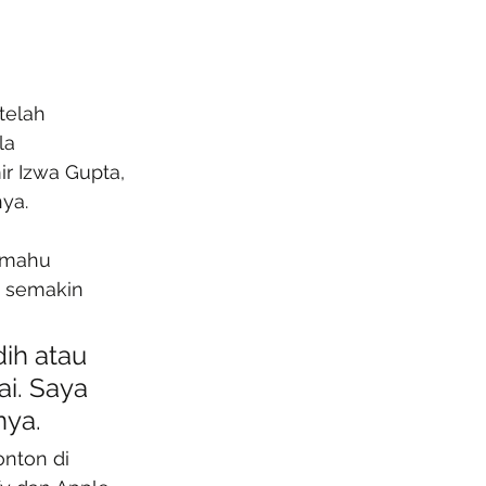
telah 
la 
r Izwa Gupta, 
ya.
 mahu 
 semakin 
ih atau 
i. Saya 
nya.
onton di 