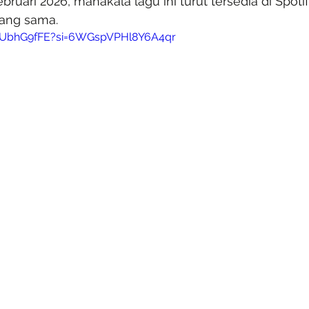
bruari 2026, manakala lagu ini turut tersedia di Spoti
yang sama.
AeUbhG9fFE?si=6WGspVPHl8Y6A4qr