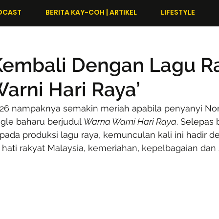
DCAST
BERITA KAY-COH | ARTIKEL
LIFESTYLE
Kembali Dengan Lagu R
arni Hari Raya’
026 nampaknya semakin meriah apabila penyanyi No
gle baharu berjudul 
Warna Warni Hari Raya
. Selepas
pada produksi lagu raya, kemunculan kali ini hadir 
hati rakyat Malaysia, kemeriahan, kepelbagaian dan