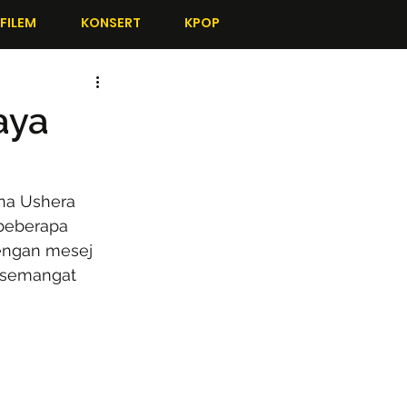
FILEM
KONSERT
KPOP
aya
na Ushera 
 beberapa 
dengan mesej 
 semangat 