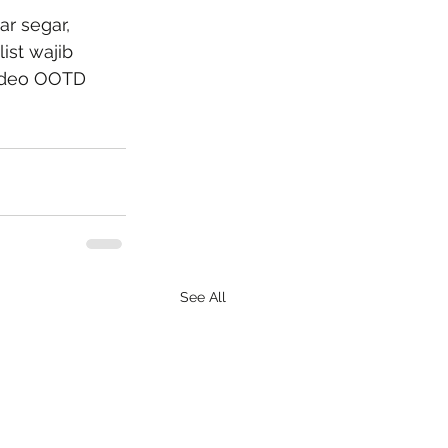
r segar, 
ist wajib 
video OOTD 
See All