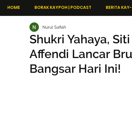
HOME
BORAK KAYPOH | PODCAST
BERITA KAY-
Nurul Safiah
Shukri Yahaya, Sit
Affendi Lancar Bru
Bangsar Hari Ini!