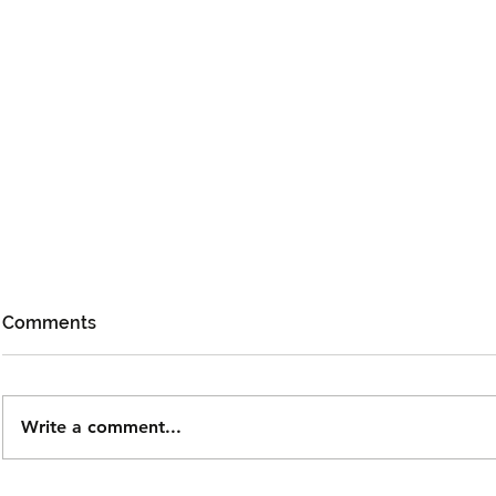
Comments
Write a comment...
Björn Again Kembali ke
Tiket Pute