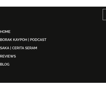
Kuala Lumpur, Janji Malam
Ledang The
Penuh Nostalgia Buat
Dijual Ber
Peminat ABBA
2026
HOME
BORAK KAYPOH | PODCAST
SAKA | CERITA SERAM
REVIEWS
BLOG