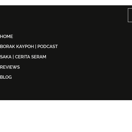
Cinta, Komedi dan
Akademi Ma
Keindahan Perlis
Michelle Y
Menerusi Fi
HOME
BORAK KAYPOH | PODCAST
SAKA | CERITA SERAM
REVIEWS
BLOG