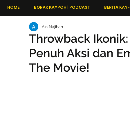
HOME
BORAK KAYPOH | PODCAST
BERITA KAY-
Ain Najihah
Throwback Ikoni
Penuh Aksi dan Em
The Movie!