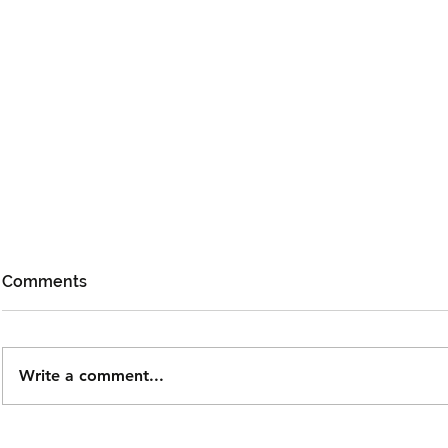
Comments
Write a comment...
Mojoku Hilang! Satukan
Pemenang 