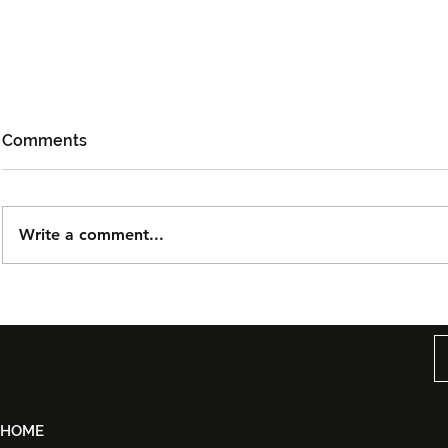
Comments
Write a comment...
Björn Again Kembali ke
Tiket Pute
Kuala Lumpur, Janji Malam
Ledang The
Penuh Nostalgia Buat
Dijual Ber
Peminat ABBA
2026
HOME