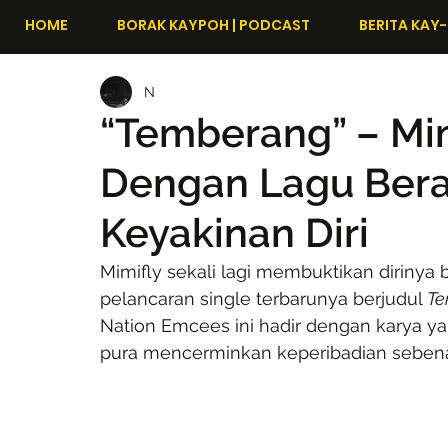
HOME
BORAK KAYPOH | PODCAST
BERITA KAY-
N
“Temberang” – Mi
Dengan Lagu Beran
Keyakinan Diri
Mimifly sekali lagi membuktikan dirinya
pelancaran single terbarunya berjudul 
Te
Nation Emcees ini hadir dengan karya ya
pura mencerminkan keperibadian sebenar