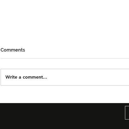
Comments
Write a comment...
Björn Again Kembali ke
Tiket Pute
Kuala Lumpur, Janji Malam
Ledang The
Penuh Nostalgia Buat
Dijual Ber
Peminat ABBA
2026