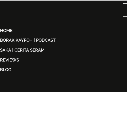
Kolaborasi Bersama F.Hero
Malaysia S
Untuk Era Baharu
di India
HOME
BORAK KAYPOH | PODCAST
SAKA | CERITA SERAM
REVIEWS
BLOG