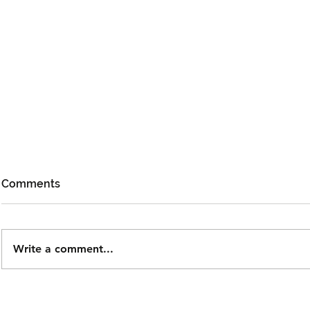
Comments
Write a comment...
DOLLA Kembali Dengan
Kidd Santh
'G.O.A.T', Pertaruh
Level Lain’,