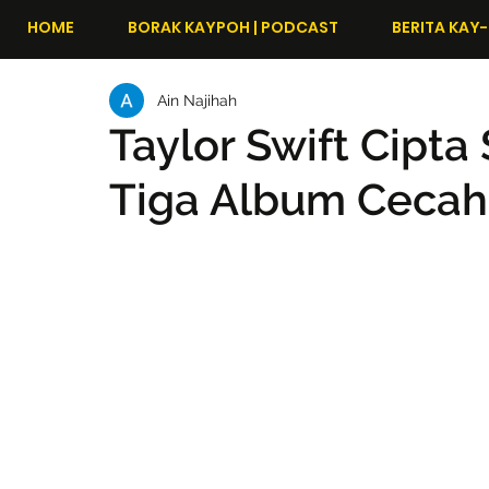
HOME
BORAK KAYPOH | PODCAST
BERITA KAY-
Ain Najihah
Taylor Swift Cipta 
Tiga Album Cecah 