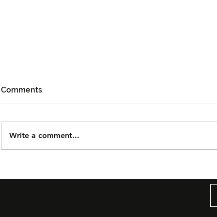
Comments
Write a comment...
Björn Again Kembali ke
Tiket Pute
Kuala Lumpur, Janji Malam
Ledang The
Penuh Nostalgia Buat
Dijual Ber
Peminat ABBA
2026