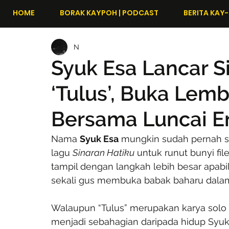
HOME
BORAK KAYPOH | PODCAST
BERITA KAY-
N
Syuk Esa Lancar S
‘Tulus’, Buka Lem
Bersama Luncai 
Nama 
Syuk Esa
 mungkin sudah pernah s
lagu 
Sinaran Hatiku
 untuk runut bunyi fil
tampil dengan langkah lebih besar apab
sekali gus membuka babak baharu dalam
Walaupun “Tulus” merupakan karya solo
menjadi sebahagian daripada hidup Syuk.