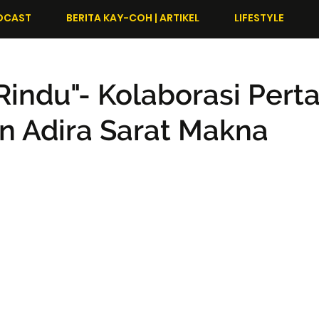
DCAST
BERITA KAY-COH | ARTIKEL
LIFESTYLE
Rindu"- Kolaborasi Per
n Adira Sarat Makna