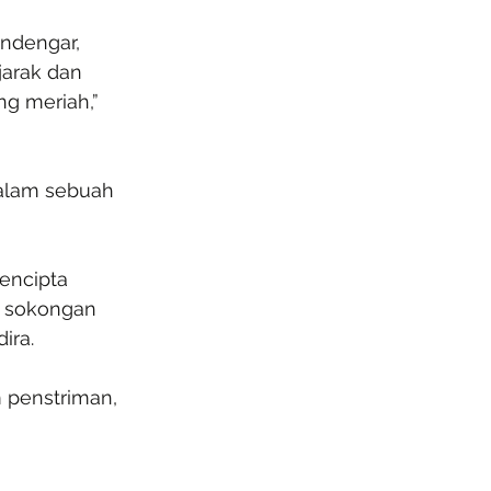
ndengar, 
arak dan 
g meriah,” 
dalam sebuah 
encipta 
n sokongan 
ira.
m penstriman, 