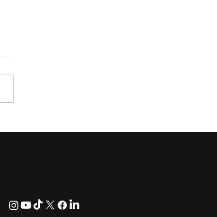
mniacks Pertaruh ‘Love
r Not’, Single Bahasa
eris Untuk Tembusi
ran Serantau