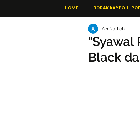
HOME
BORAK KAYPOH | PO
Ain Najihah
"Syawal 
Black da