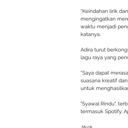
“Keindahan lirik d
mengingatkan merek
waktu menjadi peng
katanya.
Adira turut berkon
lagu raya yang pen
“Saya dapat merasa
suasana kreatif da
untuk menghasilkan 
"Syawal Rindu", ter
termasuk Spotify, 
Muzik