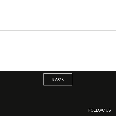
Kidd Santhe Lancar ‘Aku
Inso
Level Lain’, Raikan Identiti
Me O
Malaysia Selepas Kejayaan
Ingg
di India
Pasa
BACK
FOLLOW US