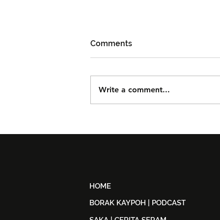
Comments
Write a comment...
DOLLA Kembali Dengan
'G.O.A.T', Pertaruh
Kolaborasi Bersama F.Hero
Untuk Era Baharu
HOME
BORAK KAYPOH | PODCAST
SAKA | CERITA SERAM