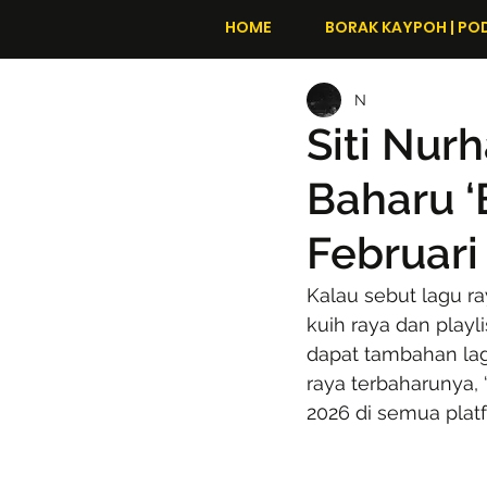
HOME
BORAK KAYPOH | PO
N
Siti Nur
Baharu ‘
Februari
Kalau sebut lagu r
kuih raya dan playli
dapat tambahan lag
raya terbaharunya,
2026 di semua platf