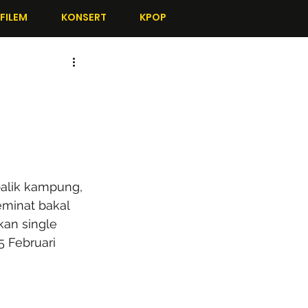
FILEM
KONSERT
KPOP
balik kampung, 
peminat bakal 
an single 
 Februari 