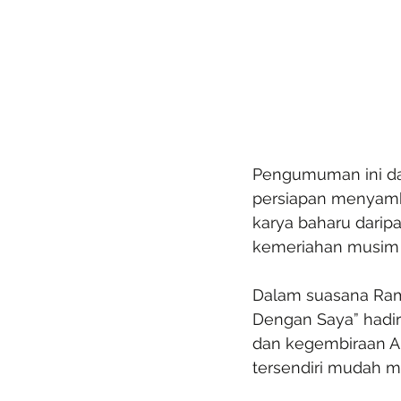
Pengumuman ini da
persiapan menyambu
karya baharu darip
kemeriahan musim 
Dalam suasana Rama
Dengan Saya” hadi
dan kegembiraan Aid
tersendiri mudah mel