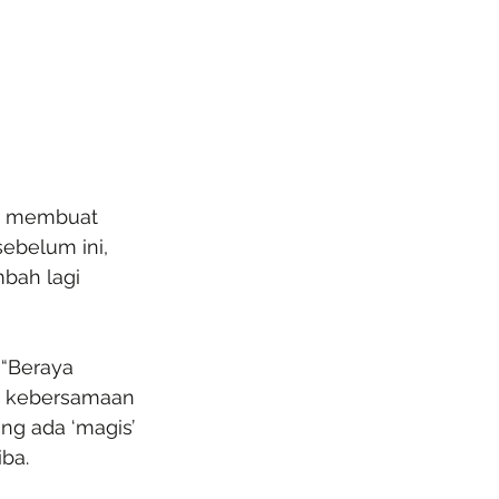
g membuat 
ebelum ini, 
bah lagi 
“Beraya 
, kebersamaan 
ang ada ‘magis’ 
iba.