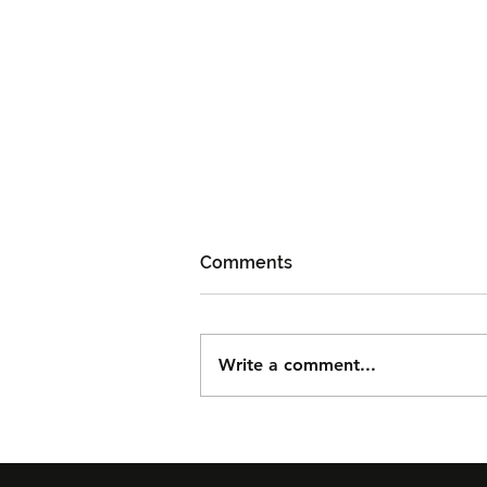
Comments
Write a comment...
Björn Again Kembali ke
Kuala Lumpur, Janji Malam
Penuh Nostalgia Buat