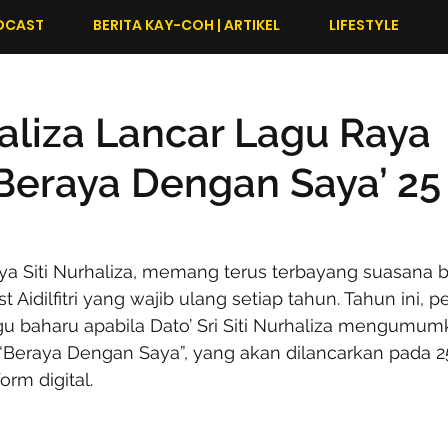
DCAST
BERITA KAY-COH | ARTIKEL
LIFESTYLE
haliza Lancar Lagu Raya
Beraya Dengan Saya’ 25
aya Siti Nurhaliza, memang terus terbayang suasana 
st Aidilfitri yang wajib ulang setiap tahun. Tahun ini, 
u baharu apabila Dato’ Sri Siti Nurhaliza mengumumk
 “Beraya Dengan Saya”, yang akan dilancarkan pada 25
orm digital.