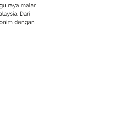
gu raya malar 
aysia. Dari 
nonim dengan 