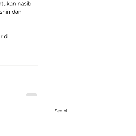
tukan nasib 
Isnin dan 
 di 
See All