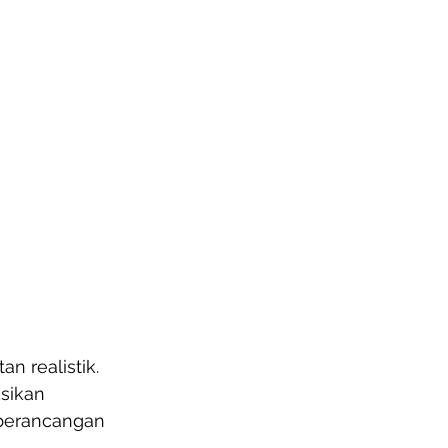
 realistik. 
sikan 
 perancangan 