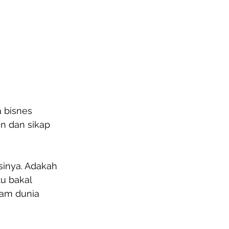
 bisnes 
n dan sikap 
inya. Adakah 
u bakal 
lam dunia 