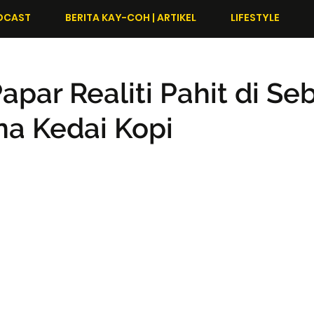
DCAST
BERITA KAY-COH | ARTIKEL
LIFESTYLE
Papar Realiti Pahit di Se
a Kedai Kopi