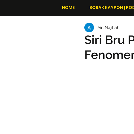
HOME
BORAK KAYPOH | PO
Ain Najihah
Siri Bru 
Fenomen