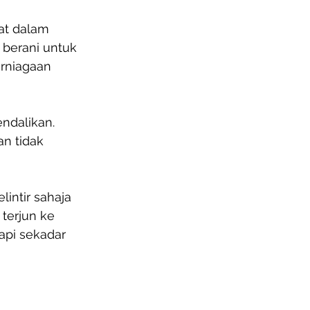
at dalam 
berani untuk 
rniagaan 
endalikan. 
n tidak 
intir sahaja 
terjun ke 
pi sekadar 