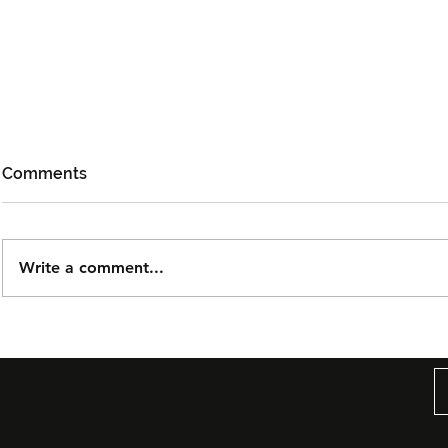
Comments
Write a comment...
Björn Again Kembali ke
Tiket Pute
Kuala Lumpur, Janji Malam
Ledang The
Penuh Nostalgia Buat
Dijual Ber
Peminat ABBA
2026