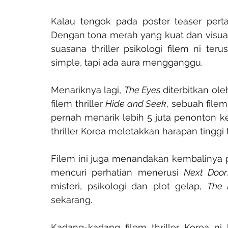
Kalau tengok pada poster teaser pert
Dengan tona merah yang kuat dan visual 
suasana thriller psikologi filem ni te
simple, tapi ada aura mengganggu.
Menariknya lagi, 
The Eyes
 diterbitkan ol
filem thriller 
Hide and Seek
, sebuah filem
pernah menarik lebih 5 juta penonton ke
thriller Korea meletakkan harapan tinggi 
Filem ini juga menandakan kembalinya pe
mencuri perhatian menerusi 
Next Door
misteri, psikologi dan plot gelap, 
The 
sekarang.
Kadang-kadang filem thriller Korea n