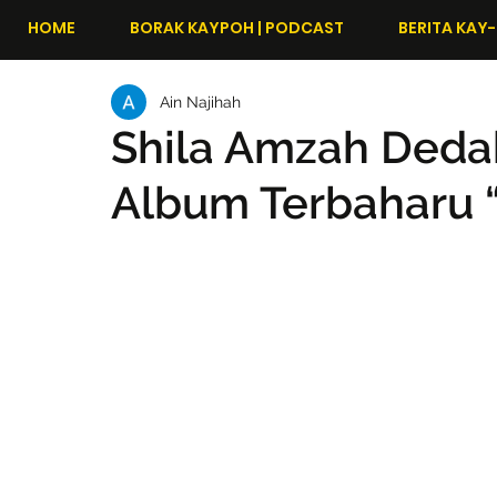
HOME
BORAK KAYPOH | PODCAST
BERITA KAY-
Ain Najihah
Shila Amzah Ded
Album Terbaharu 