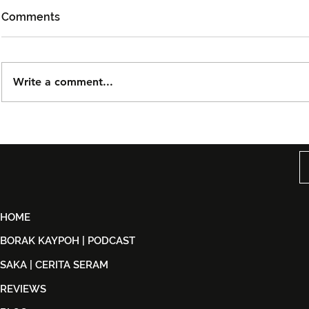
Comments
Write a comment...
DOLLA Kembali Dengan
Kidd Santh
'G.O.A.T', Pertaruh
Level Lain’,
Kolaborasi Bersama F.Hero
Malaysia S
Untuk Era Baharu
di India
HOME
BORAK KAYPOH | PODCAST
SAKA | CERITA SERAM
REVIEWS