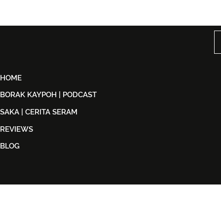
Björn Again Kembali ke
Tiket Pute
Kuala Lumpur, Janji Malam
Ledang The
Penuh Nostalgia Buat
Dijual Ber
Peminat ABBA
2026
HOME
BORAK KAYPOH | PODCAST
SAKA | CERITA SERAM
REVIEWS
BLOG