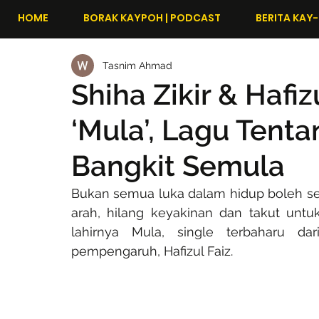
HOME
BORAK KAYPOH | PODCAST
BERITA KAY-
Tasnim Ahmad
Shiha Zikir & Hafiz
‘Mula’, Lagu Tent
Bangkit Semula
Bukan semua luka dalam hidup boleh se
arah, hilang keyakinan dan takut untu
lahirnya Mula, single terbaharu dar
pempengaruh, Hafizul Faiz.