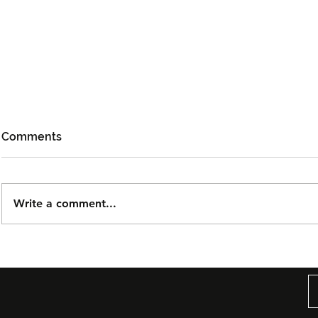
Comments
Write a comment...
Björn Again Kembali ke
Tiket Pute
Kuala Lumpur, Janji Malam
Ledang The
Penuh Nostalgia Buat
Dijual Ber
Peminat ABBA
2026