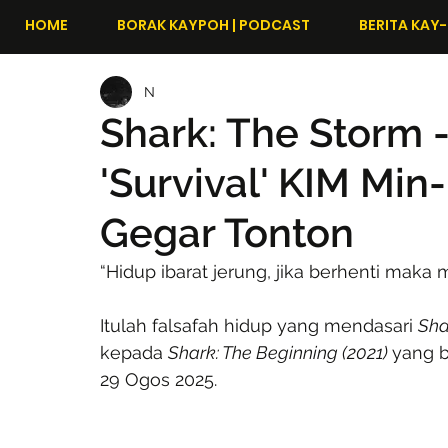
HOME
BORAK KAYPOH | PODCAST
BERITA KAY-
N
Shark: The Storm 
'Survival' KIM Min
Gegar Tonton
“Hidup ibarat jerung, jika berhenti maka m
Itulah falsafah hidup yang mendasari 
Sha
kepada 
Shark: The Beginning (2021) 
yang 
29 Ogos 2025.