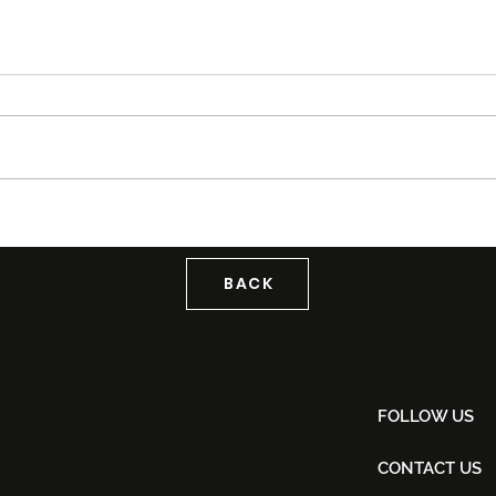
Tiket Puteri Gunung
Tag
Ledang The Musical Rasmi
KLF
Dijual Bermula 21 Ogos
Back
2026
BACK
FOLLOW US
CONTACT US