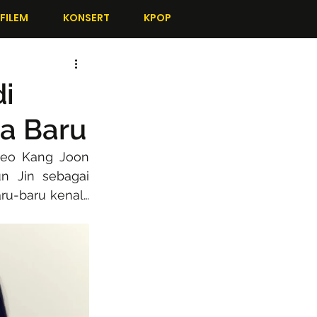
FILEM
KONSERT
KPOP
di
a Baru
eo Kang Joon 
 Jin sebagai 
ru-baru kenal… 