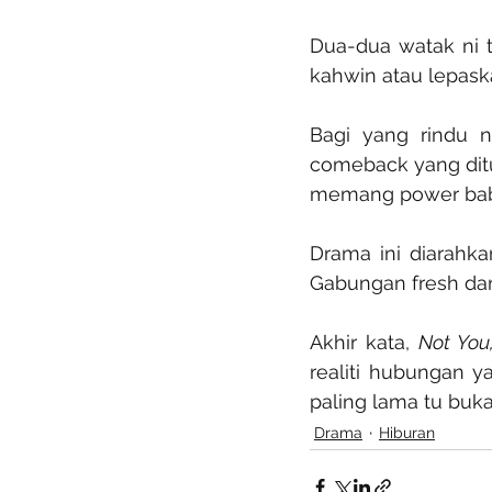
Dua-dua watak ni t
kahwin atau lepask
Bagi yang rindu 
comeback yang dit
memang power bab e
Drama ini diarahka
Gabungan fresh da
Akhir kata, 
Not You
realiti hubungan y
paling lama tu buka
Drama
Hiburan