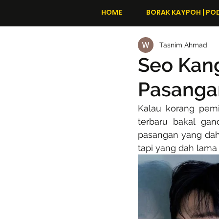
HOME
BORAK KAYPOH | PO
Tasnim Ahmad
Seo Kang
Pasanga
Kalau korang pemi
terbaru bakal ga
pasangan yang dah 
tapi yang dah lama