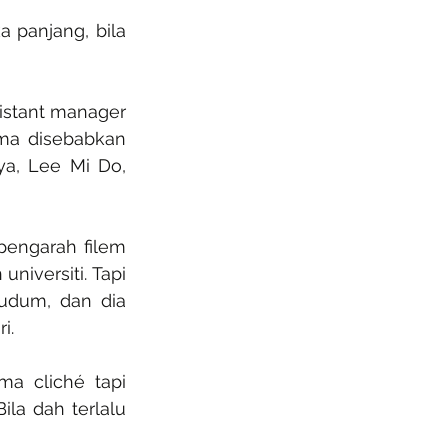
 panjang, bila 
stant manager 
ma disebabkan 
a, Lee Mi Do, 
pengarah filem 
iversiti. Tapi 
udum, dan dia 
i.
a cliché tapi 
la dah terlalu 