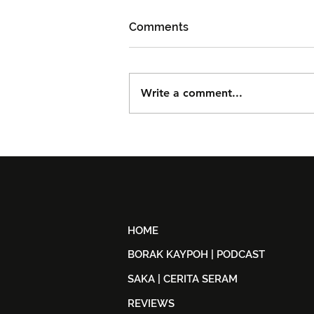
Comments
Write a comment...
Björn Again Kembali ke
Kuala Lumpur, Janji Malam
Penuh Nostalgia Buat
Peminat ABBA
HOME
BORAK KAYPOH | PODCAST
SAKA | CERITA SERAM
REVIEWS