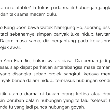
a ni relatable? Ia fokus pada realiti hubungan jangka
u dah tak sama macam dulu.
eo Kang Joon bawa watak Namgung Ho, seorang assi
 tapi sebenarnya simpan banyak luka hidup, teruta
 Dalam masa sama, dia bergantung pada kekasihny
ejak awal.
n Ahn Eun Jin, bukan watak biasa. Dia pernah jadi 
sar, siap dapat perhatian antarabangsa masa zaman un
h yang disangka sebab projek sangkut, kerjaya mer
anyak benda dalam hidup… termasuk hubungan sendir
flik utama drama ni bukan orang ketiga atau dram
n berubah dalam hubungan yang terlalu “selesa”. Bi
nda tu yang jadi punca hubungan goyah.