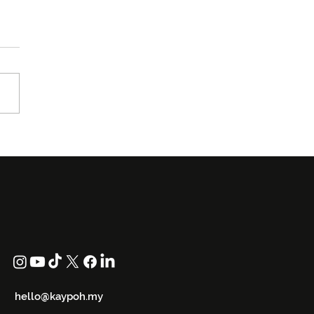
uwaruwa Kembali ke
W 2026 Dengan Koleksi
 in Black
hello@kaypoh.my