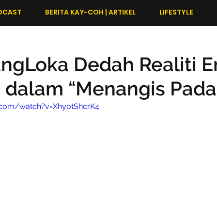
DCAST
BERITA KAY-COH | ARTIKEL
LIFESTYLE
ngLoka Dedah Realiti E
n dalam “Menangis Pada
.com/watch?v=XhyotShcrK4