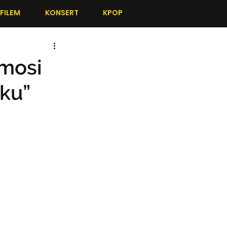
FILEM
KONSERT
KPOP
mosi
ku”