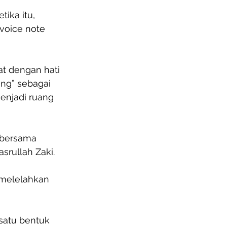
ika itu, 
oice note 
at dengan hati 
ng” sebagai 
njadi ruang 
 bersama 
srullah Zaki. 
 melelahkan 
satu bentuk 