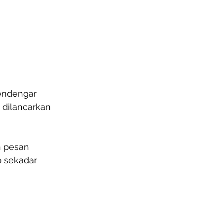
endengar 
h dilancarkan 
n pesan 
 sekadar 