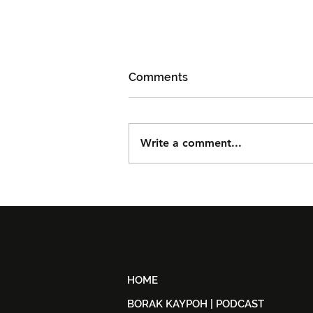
Comments
Write a comment...
DOLLA Kembali Dengan
'G.O.A.T', Pertaruh
Kolaborasi Bersama F.Hero
Untuk Era Baharu
HOME
BORAK KAYPOH | PODCAST