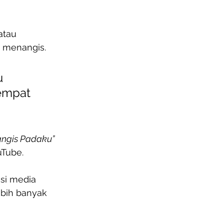
atau 
 menangis. 
u 
empat 
ngis Padaku” 
uTube. 
si media 
bih banyak 