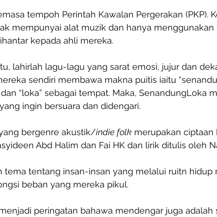
semasa tempoh Perintah Kawalan Pergerakan (PKP). Ket
ak mempunyai alat muzik dan hanya menggunakan v
hantar kepada ahli mereka. 
tu, lahirlah lagu-lagu yang sarat emosi, jujur dan dek
reka sendiri membawa makna puitis iaitu “senandu
dan “loka” sebagai tempat. Maka, SenandungLoka me
yang ingin bersuara dan didengari.
 yang bergenre akustik/
indie folk
 merupakan ciptaan
syideen Abd Halim dan Fai HK dan lirik ditulis oleh Na
 tema tentang insan-insan yang melalui ruitn hidup
ngsi beban yang mereka pikul. 
 menjadi peringatan bahawa mendengar juga adalah 