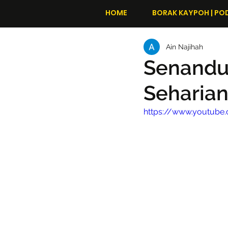
HOME
BORAK KAYPOH | PO
Ain Najihah
Senandu
Seharia
https://www.youtube