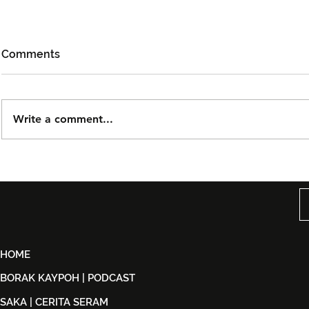
Comments
Write a comment...
Björn Again Kembali ke
Noh Salleh
Kuala Lumpur, Janji Malam
Orkestra B
Penuh Nostalgia Buat
Suwito Pa
Peminat ABBA
HOME
BORAK KAYPOH | PODCAST
SAKA | CERITA SERAM