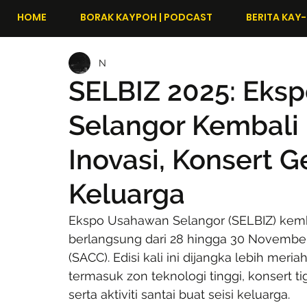
HOME
BORAK KAYPOH | PODCAST
BERITA KAY-
N
SELBIZ 2025: Eks
Selangor Kembali 
Inovasi, Konsert G
Keluarga
Ekspo Usahawan Selangor (SELBIZ) kemb
berlangsung dari 28 hingga 30 November
(SACC). Edisi kali ini dijangka lebih mer
termasuk zon teknologi tinggi, konsert ti
serta aktiviti santai buat seisi keluarga.