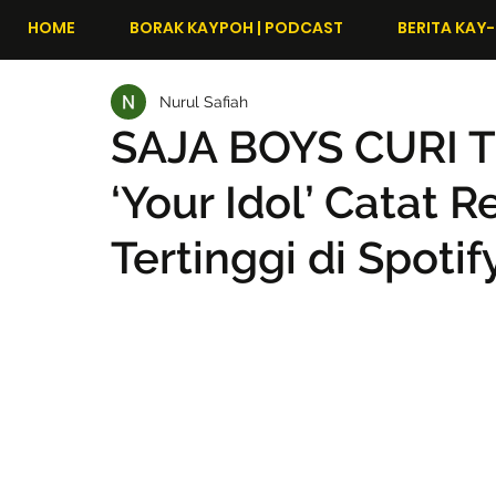
HOME
BORAK KAYPOH | PODCAST
BERITA KAY-
Nurul Safiah
SAJA BOYS CURI 
‘Your Idol’ Catat 
Tertinggi di Spotify