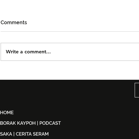
Comments
Write a comment...
DOLLA Kembali Dengan
Kidd Santh
'G.O.A.T', Pertaruh
Level Lain’,
Kolaborasi Bersama F.Hero
Malaysia S
Untuk Era Baharu
di India
HOME
BORAK KAYPOH | PODCAST
SAKA | CERITA SERAM