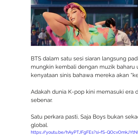
BTS dalam satu sesi siaran langsung pa
mungkin kembali dengan muzik baharu 
kenyataan sinis bahawa mereka akan “kem
Adakah dunia K-pop kini memasuki era d
sebenar.
Satu perkara pasti, Saja Boys bukan sekada
global.
https://youtu.be/hAyPTJFgFEs?si=fS-QOcvOmkJYtN