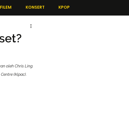
FILEM
KONSERT
KPOP
set?
n oleh Chris Ling. 
Centre (klpac).