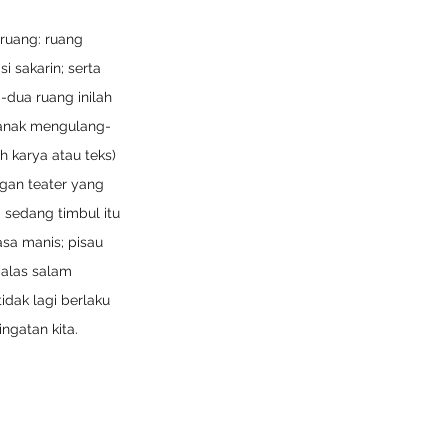
ruang: ruang 
 sakarin; serta 
dua ruang inilah 
 anak mengulang-
karya atau teks) 
ngan teater yang 
 sedang timbul itu 
asa manis; pisau 
alas salam 
idak lagi berlaku 
ngatan kita. 