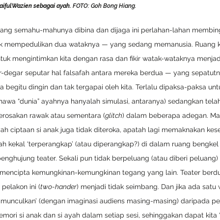
SaifulWazien sebagai ayah. 
FOTO: Goh Bong Hiang. 
s yang semahu-mahunya dibina dan dijaga ini perlahan-lahan membin
k mempedulikan dua wataknya — yang sedang memanusia. Ruang keci
tuk mengintimkan kita dengan rasa dan fikir watak-wataknya menjad
-degar seputar hal falsafah antara mereka berdua — yang sepatutny
begitu dingin dan tak tergapai oleh kita. Terlalu dipaksa-paksa untu
wa “dunia” ayahnya hanyalah simulasi, antaranya) sedangkan telah
osakan rawak atau sementara (
glitch
) dalam beberapa adegan. Mal
yah ciptaan si anak juga tidak diteroka, apatah lagi memaknakan kese
yah kekal ‘terperangkap’ (atau diperangkap?) di dalam ruang bengk
nghujung teater. Sekali pun tidak berpeluang (atau diberi peluang) 
mencipta kemungkinan-kemungkinan tegang yang lain. Teater berdur
pelakon ini (
two-hander
) menjadi tidak seimbang. Dan jika ada satu 
dimunculkan’ (dengan imaginasi audiens masing-masing) daripada pe
ori si anak dan si ayah dalam setiap sesi, sehinggakan dapat kita