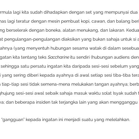
mula lagi kita sudah dihadapkan dengan set yang mempunyai dua 
s lagi teratur dengan mesin pembuat kopi, cawan, dan balang berisi
ng berselerak dengan boneka, alatan menukang, dan lakaran. Kedua-
t pengulangan-pengulangan diaksikan yang bukan sahaja untuk si
ahnya (yang menyentuh hubungan sesama watak di dalam sesebuah 
atan kita tentang teks 
Saccharine 
itu sendiri (hubungan audiens de
 sehingga satu persatu ingatan kita daripada sesi-sesi sebelum yang
 yang sering diberi kepada ayahnya di awal setiap sesi tiba-tiba ter
m tiap-tiap sesi tidak semena-mena melukakan tangan ayahnya; berb
hujung sesi-sesi awal sebaik sahaja masuk waktu solat Isyak sudah t
ya; dan beberapa insiden tak terjangka lain yang akan mengganggu i
 “gangguan” kepada ingatan ini menjadi suatu yang melelahkan.