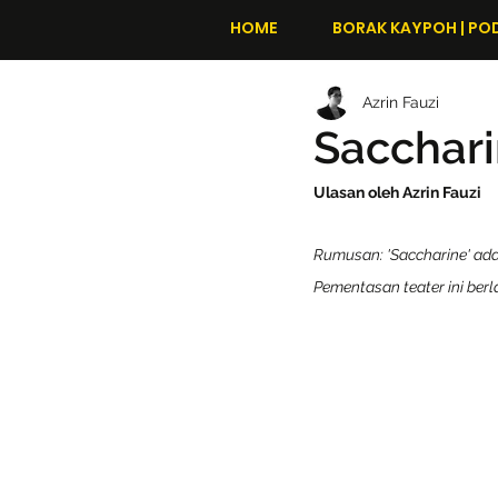
HOME
BORAK KAYPOH | PO
Azrin Fauzi
Sacchari
Ulasan oleh Azrin Fauzi
Rumusan: 'Saccharine' adal
Pementasan teater ini berl