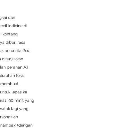
gkai dan 
l indicine di 
i kontang. 
a diberi rasa 
k bercerita (
tell
; 
 ditunjukkan 
ah peranan A.I. 
luruhan teks. 
el membuat 
untuk lepas ke 
asi 90 minit yang 
watak lagi yang 
rkongsian 
 ‘nampak’ (dengan 