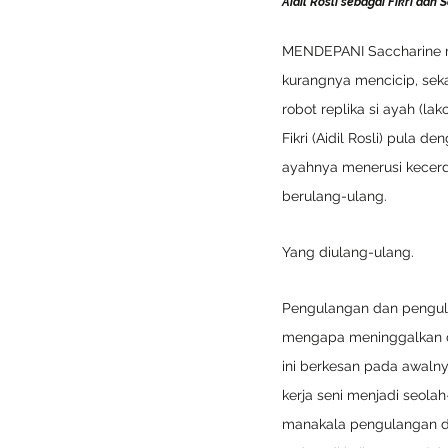
Aidil Rosli sebagai Fikri dan
MENDEPANI Saccharine m
kurangnya mencicip, seka
robot replika si ayah (l
Fikri (Aidil Rosli) pula 
ayahnya menerusi kecerda
berulang-ulang. 
Yang diulang-ulang. 
Pengulangan dan pengula
mengapa meninggalkan di
ini berkesan pada awaln
kerja seni menjadi seol
manakala pengulangan da