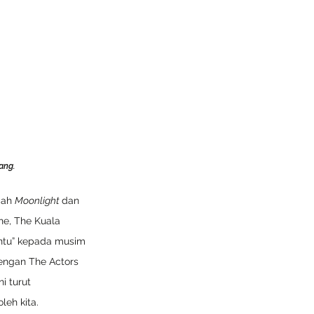
ang.
dah 
Moonlight 
dan 
ne, The Kuala 
intu” kepada musim 
engan The Actors 
 turut 
eh kita. 