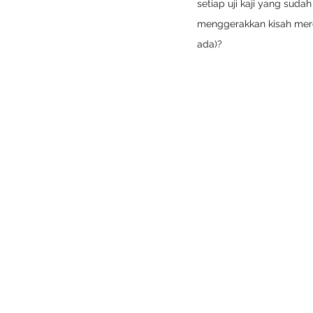
setiap uji kaji yang suda
menggerakkan kisah mere
ada)? 