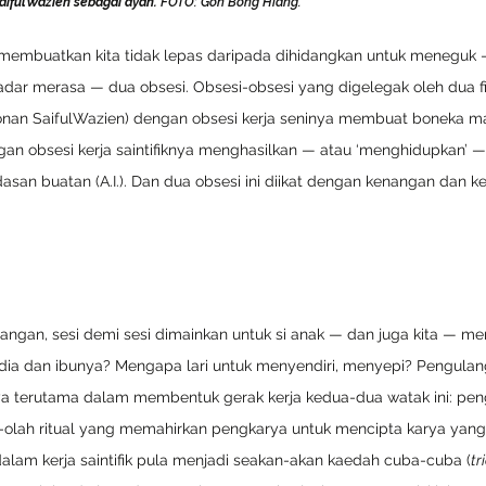
 SaifulWazien sebagai ayah.
 FOTO: Goh Bong Hiang. 
embuatkan kita tidak lepas daripada dihidangkan untuk meneguk 
dar merasa — dua obsesi. Obsesi-obsesi yang digelegak oleh dua f
akonan SaifulWazien) dengan obsesi kerja seninya membuat boneka ma
dengan obsesi kerja saintifiknya menghasilkan — atau ‘menghidupkan’
san buatan (A.I.). Dan dua obsesi ini diikat dengan kenangan dan k
ngan, sesi demi sesi dimainkan untuk si anak — dan juga kita — m
a dan ibunya? Mengapa lari untuk menyendiri, menyepi? Pengulanga
ya terutama dalam membentuk gerak kerja kedua-dua watak ini: pe
ah-olah ritual yang memahirkan pengkarya untuk mencipta karya yan
lam kerja saintifik pula menjadi seakan-akan kaedah cuba-cuba (
tr