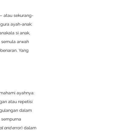
— atau sekurang-
igura ayah-anak: 
nakala si anak, 
 — semula arwah 
ebenaran. Yang 
emahami ayahnya: 
n atau repetisi 
ngulangan dalam 
g sempurna 
ial and error
) dalam 