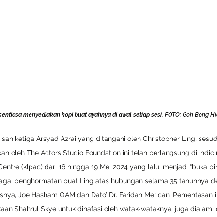
g sentiasa menyediakan kopi buat ayahnya di awal setiap sesi.
 FOTO: Goh Bong Hi
san ketiga Arsyad Azrai yang ditangani oleh Christopher Ling, sesu
an oleh The Actors Studio Foundation ini telah berlangsung di indici
entre (klpac) dari 16 hingga 19 Mei 2024 yang lalu; menjadi “buka p
agai penghormatan buat Ling atas hubungan selama 35 tahunnya d
nya, Joe Hasham OAM dan Dato’ Dr. Faridah Merican. Pementasan ini
aan Shahrul Skye untuk dinafasi oleh watak-wataknya; juga dialami ol