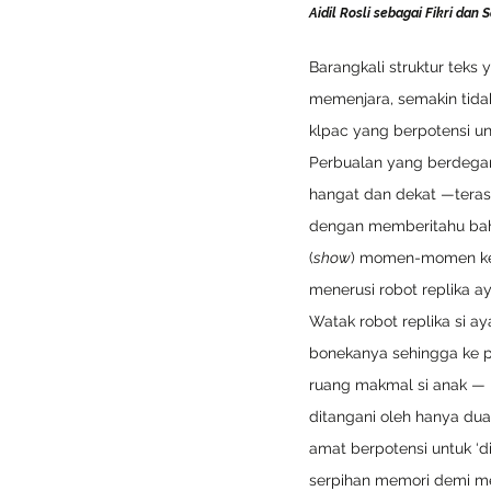
Aidil Rosli sebagai Fikri dan 
Barangkali struktur tek
memenjara, semakin tida
klpac yang berpotensi un
Perbualan yang berdegar
hangat dan dekat —terasa 
dengan memberitahu baha
(
show
) momen-momen ker
menerusi robot replika a
Watak robot replika si a
bonekanya sehingga ke pe
ruang makmal si anak — 
ditangani oleh hanya dua 
amat berpotensi untuk ‘
serpihan memori demi mem