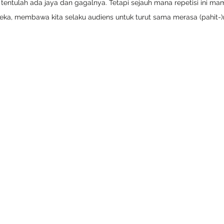
h tentulah ada jaya dan gagalnya. Tetapi sejauh mana repetisi ini ma
ka, membawa kita selaku audiens untuk turut sama merasa (pahit-)m