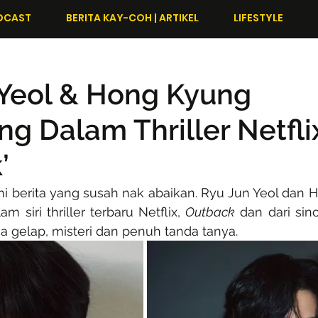
DCAST
BERITA KAY-COH | ARTIKEL
LIFESTYLE
 Yeol & Hong Kyung
g Dalam Thriller Netfli
’
i berita yang susah nak abaikan. Ryu Jun Yeol dan H
 siri thriller terbaru Netflix, 
Outback
 dan dari sino
a gelap, misteri dan penuh tanda tanya.