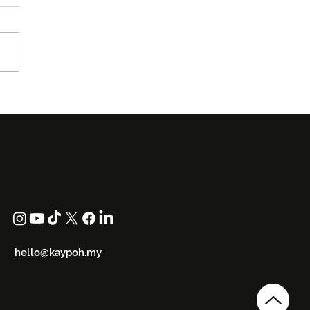
uwaruwa Kembali ke
W 2026 Dengan Koleksi
 in Black
hello@kaypoh.my