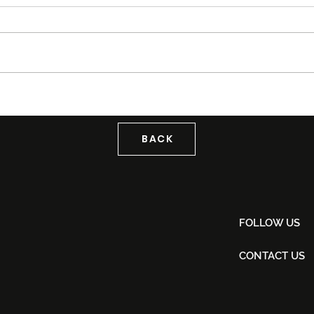
Tiket Puteri Gunung
Tag
Ledang The Musical Rasmi
KLF
Dijual Bermula 21 Ogos
Back
2026
BACK
FOLLOW US
CONTACT US