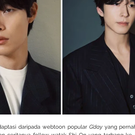
adaptasi daripada webtoon popular 
G’day
 yang pernah
an ceritanya follow watak Shi On yang terbang ke A