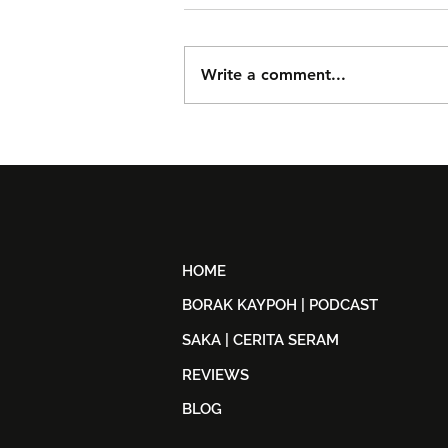
Write a comment...
Björn Again Kembali ke
Kuala Lumpur, Janji Malam
Penuh Nostalgia Buat
Peminat ABBA
HOME
BORAK KAYPOH | PODCAST
SAKA | CERITA SERAM
REVIEWS
BLOG