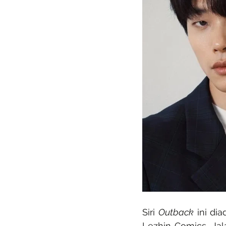
Siri 
Outback
 ini di
Lezhin Comics. Jal