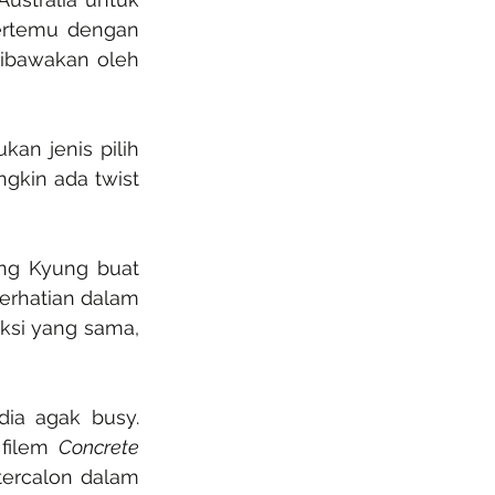
ertemu dengan 
ibawakan oleh 
n jenis pilih 
gkin ada twist 
g Kyung buat 
kali pertama. Hong Kyung pula bukan nama asing. Dia pernah mencuri perhatian dalam 
ksi yang sama, 
ia agak busy. 
 filem 
Concrete 
tercalon dalam 