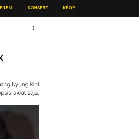
FILEM
KONSERT
KPOP
x
ong Kyung kini 
psis awal saja, 