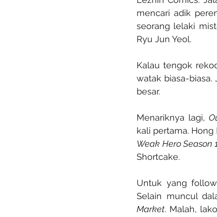
mencari adik pere
seorang lelaki mis
Ryu Jun Yeol.
Kalau tengok rekod
watak biasa-biasa. 
besar.
Menariknya lagi, 
O
Weak Hero Season 
Shortcake.
Untuk yang follow
Selain muncul dala
Market
. Malah, lak