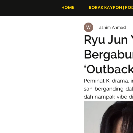
HOME
BORAK KAYPOH | PO
Tasnim Ahmad
Ryu Jun
Bergabun
‘Outback
Peminat K-drama, in
sah berganding dalam
dah nampak vibe di